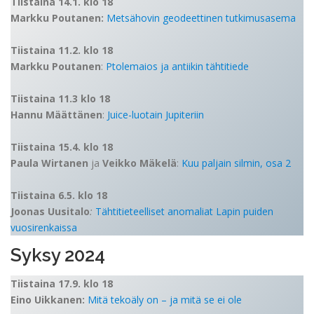
Tiistaina 14.1. klo 18
Markku Poutanen:
Metsähovin geodeettinen tutkimusasema
Tiistaina 11.2. klo 18
Markku Poutanen
:
Ptolemaios ja antiikin tähtitiede
Tiistaina 11.3 klo 18
Hannu Määttänen
:
Juice-luotain Jupiteriin
Tiistaina 15.4. klo 18
Paula Wirtanen
ja
Veikko Mäkelä
:
Kuu paljain silmin, osa 2
Tiistaina 6.5. klo 18
Joonas Uusitalo
:
Tähtitieteelliset anomaliat Lapin puiden
vuosirenkaissa
Syksy 2024
Tiistaina 17.9. klo 18
Eino Uikkanen:
Mitä tekoäly on – ja mitä se ei ole