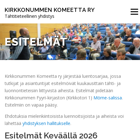
Siirry
sisältöön
KIRKKONUMMEN KOMEETTA RY
Valikk
Tähtitieteellinen yhdistys
ETUSIVU
UUTISET
TOIMINTA
YHDISTYS
ESITELMÄT
LIITY JÄSENEKSI
Kirkkonummen Komeetta ry järjestää luentosarjaa, jossa
tutkijat ja asiantuntijat esitelmöivät kuukausittain tähti- ja
luonnontieteisiin liittyvistä aiheista. Esitelmät pidetään
Kirkkonummen Fyyri-kirjaston (Kirkkotori 1)
Mörne-salissa
.
Esitelmiin on vapaa pääsy.
Ehdotuksia mielenkiintoisista luennoitsijoista ja aiheista voi
lähettää
yhdistyksen hallitukselle
.
Esitelmät Keväällä 2026