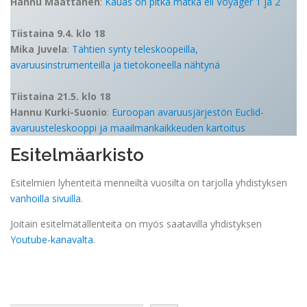
Hannu Määttänen
:
Kauas on pitkä matka eli Voyager 1 ja 2
Tiistaina 9.4. klo 18
Mika Juvela
:
Tähtien synty teleskoopeilla,
avaruusinstrumenteilla ja tietokoneella nähtynä
Tiistaina 21.5. klo 18
Hannu Kurki-Suonio
:
Euroopan avaruusjärjestön Euclid-
avaruusteleskooppi ja maailmankaikkeuden kartoitus
Esitelmäarkisto
Esitelmien lyhenteitä menneiltä vuosilta on tarjolla yhdistyksen
vanhoilla sivuilla
.
Joitain esitelmätallenteita on myös saatavilla yhdistyksen
Youtube-kanavalta
.