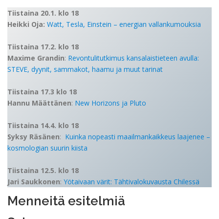
Tiistaina 20.1. klo 18
Heikki Oja:
Watt, Tesla, Einstein – energian vallankumouksia
Tiistaina 17.2. klo 18
Maxime Grandin
:
Revontulitutkimus kansalaistieteen avulla:
STEVE, dyynit, sammakot, haamu ja muut tarinat
Tiistaina 17.3 klo 18
Hannu Määttänen
:
New Horizons ja Pluto
Tiistaina 14.4. klo 18
Syksy Räsänen
:
Kuinka nopeasti maailmankaikkeus laajenee –
kosmologian suurin kiista
Tiistaina 12.5. klo 18
Jari Saukkonen
:
Yötaivaan värit: Tähtivalokuvausta Chilessä
Menneitä esitelmiä