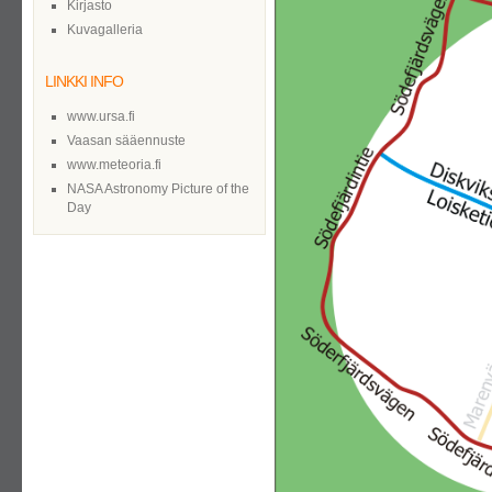
Kirjasto
Kuvagalleria
LINKKI INFO
www.ursa.fi
Vaasan sääennuste
www.meteoria.fi
NASA Astronomy Picture of the
Day