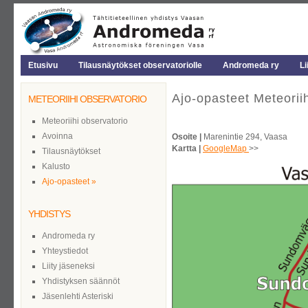
Etusivu
Tilausnäytökset observatoriolle
Andromeda ry
Li
Ajo-opasteet Meteoriih
METEORIIHI OBSERVATORIO
Meteoriihi observatorio
Avoinna
Osoite |
Marenintie 294, Vaasa
Kartta |
GoogleMap
>>
Tilausnäytökset
Kalusto
Ajo-opasteet »
YHDISTYS
Andromeda ry
Yhteystiedot
Liity jäseneksi
Yhdistyksen säännöt
Jäsenlehti Asteriski