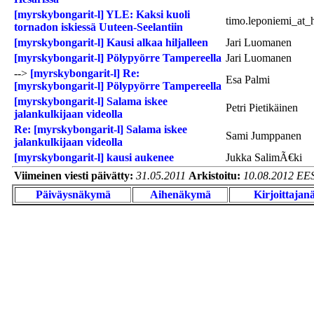
[myrskybongarit-l] YLE: Kaksi kuoli
timo.leponiemi_at_
tornadon iskiessä Uuteen-Seelantiin
[myrskybongarit-l] Kausi alkaa hiljalleen
Jari Luomanen
[myrskybongarit-l] Pölypyörre Tampereella
Jari Luomanen
-->
[myrskybongarit-l] Re:
Esa Palmi
[myrskybongarit-l] Pölypyörre Tampereella
[myrskybongarit-l] Salama iskee
Petri Pietikäinen
jalankulkijaan videolla
Re: [myrskybongarit-l] Salama iskee
Sami Jumppanen
jalankulkijaan videolla
[myrskybongarit-l] kausi aukenee
Jukka SalimÃ€ki
Viimeinen viesti päivätty:
31.05.2011
Arkistoitu:
10.08.2012 EE
Päiväysnäkymä
Aihenäkymä
Kirjoittaja