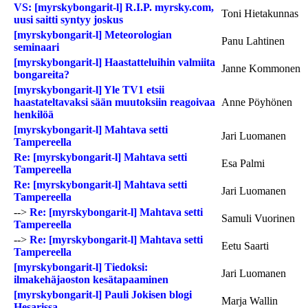
VS: [myrskybongarit-l] R.I.P. myrsky.com,
Toni Hietakunnas
uusi saitti syntyy joskus
[myrskybongarit-l] Meteorologian
Panu Lahtinen
seminaari
[myrskybongarit-l] Haastatteluihin valmiita
Janne Kommonen
bongareita?
[myrskybongarit-l] Yle TV1 etsii
haastateltavaksi sään muutoksiin reagoivaa
Anne Pöyhönen
henkilöä
[myrskybongarit-l] Mahtava setti
Jari Luomanen
Tampereella
Re: [myrskybongarit-l] Mahtava setti
Esa Palmi
Tampereella
Re: [myrskybongarit-l] Mahtava setti
Jari Luomanen
Tampereella
-->
Re: [myrskybongarit-l] Mahtava setti
Samuli Vuorinen
Tampereella
-->
Re: [myrskybongarit-l] Mahtava setti
Eetu Saarti
Tampereella
[myrskybongarit-l] Tiedoksi:
Jari Luomanen
ilmakehäjaoston kesätapaaminen
[myrskybongarit-l] Pauli Jokisen blogi
Marja Wallin
Hesarissa