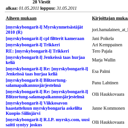
28 Viestit
alkaa:
01.05.2011
loppuu:
31.05.2011
Aiheen mukaan
Kirjoittajan muka
[myrskybongarit-l] Myrskynmetsästäjät
jori.hamalainen_at
2010 (R)
[myrskybongarit-l] cpl filtterit kameraan
Jani Poikela
[myrskybongarit-l] Trikkeri
Ari Kemppainen
RE: [myrskybongarit-l] Trikkeri
Tero Pajala
[myrskybongarit-l] Jenkeissä taas hurjaa
Marja Wallin
keliä
[myrskybongarit-l] Re: [myrskybongarit-l]
Esa Palmi
Jenkeissä taas hurjaa keliä
[myrskybongarit-l] Blitzortung-
Panu Lahtinen
salamapaikannusjärjestelmä
[myrskybongarit-l] Re: [myrskybongarit-l]
Olli Haukkovaara
Blitzortung-salamapaikannusjärjestelmä
[myrskybongarit-l] Viikkosavon
haastatteluun myrskybongaria askelilta
Janne Kommonen
Kuopio-Siilinjärvi
[myrskybongarit-l] R.I.P. myrsky.com, uusi
Olli Haukkovaara
saitti syntyy joskus