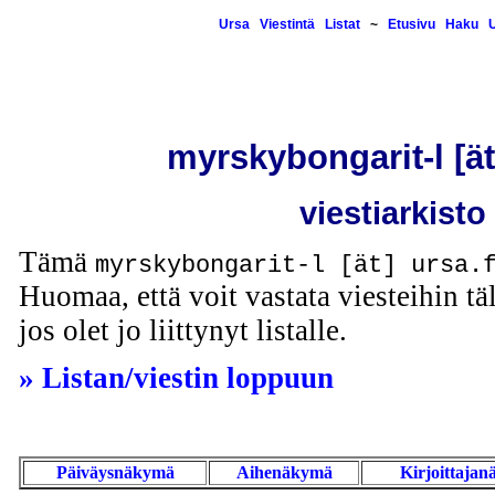
Ursa
Viestintä
Listat
~
Etusivu
Haku
U
myrskybongarit-l [ät]
viestiarkisto
Tämä
myrskybongarit-l [ät] ursa.
Huomaa, että voit vastata viesteihin täl
jos olet jo liittynyt listalle.
» Listan/viestin loppuun
Päiväysnäkymä
Aihenäkymä
Kirjoittaja