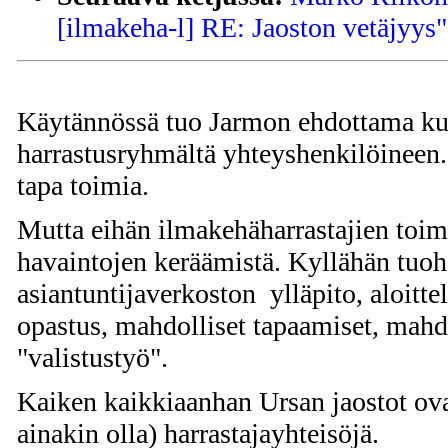
[ilmakeha-l] RE: Jaoston vetäjyys"
Käytännössä tuo Jarmon ehdottama ku
harrastusryhmältä yhteyshenkilöineen
tapa toimia.
Mutta eihän ilmakehäharrastajien toimi
havaintojen keräämistä. Kyllähän tuoho
asiantuntijaverkoston ylläpito, aloitte
opastus, mahdolliset tapaamiset, mahd
"valistustyö".
Kaiken kaikkiaanhan Ursan jaostot ovat
ainakin olla) harrastajayhteisöjä.