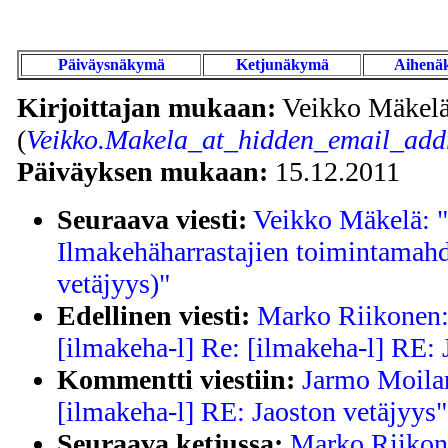
Päiväysnäkymä
Ketjunäkymä
Aihenä
Kirjoittajan mukaan:
Veikko Mäkel
(
Veikko.Makela_at_hidden_email_addr
Päiväyksen mukaan:
15.12.2011
Seuraava viesti:
Veikko Mäkelä: "
Ilmakehäharrastajien toimintamahd
vetäjyys)"
Edellinen viesti:
Marko Riikonen: 
[ilmakeha-l] Re: [ilmakeha-l] RE: 
Kommentti viestiin:
Jarmo Moilan
[ilmakeha-l] RE: Jaoston vetäjyys"
Seuraava ketjussa:
Marko Riikone