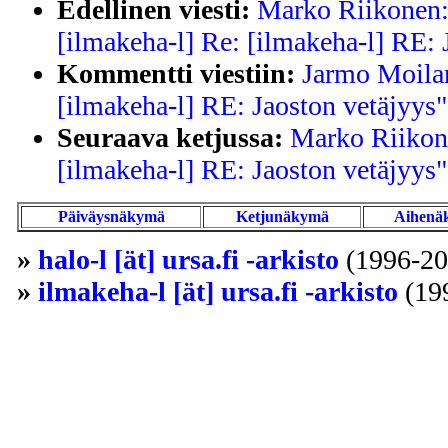
Edellinen viesti:
Marko Riikonen: 
[ilmakeha-l] Re: [ilmakeha-l] RE: 
Kommentti viestiin:
Jarmo Moilan
[ilmakeha-l] RE: Jaoston vetäjyys"
Seuraava ketjussa:
Marko Riikone
[ilmakeha-l] RE: Jaoston vetäjyys"
Päiväysnäkymä
Ketjunäkymä
Aihenä
»
halo-l [ät] ursa.fi -arkisto
(1996-20
»
ilmakeha-l [ät] ursa.fi -arkisto
(19