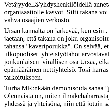
Vetäjyydellä/yhdyshenkilöidellä anne
organisaatiolle kasvot. Silti takana vo
vahva osaajien verkosto.
Ursan kannalta on järkevää, kun esim. r
jaetaan, että takana on joku organisoi
tahansa "kaveriporukka". On selvää, e
ulkopuoliset yhteistyötahot arvostavat 
jonkunlaisen virallisen osa Ursaa, eik
epämääräinen nettiyhteisö. Toki harras
tarkoitukseen.
Turha MR:nkään demonisoida sanaa "ja
Olennaista on, miten ilmakehäharrasta
yhdessä ja yhteisönä, niin että jotain 