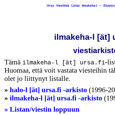
Ursa
Viestintä
Listat
ilmakeha-l
~
Etusivu
ilmakeha-l [ät] 
viestiarkist
Tämä
-li
ilmakeha-l [ät] ursa.fi
Huomaa, että voit vastata viesteihin täl
olet jo liittynyt listalle.
»
halo-l [ät] ursa.fi -arkisto
(1996-20
»
ilmakeha-l [ät] ursa.fi -arkisto
(19
» Listan/viestin loppuun