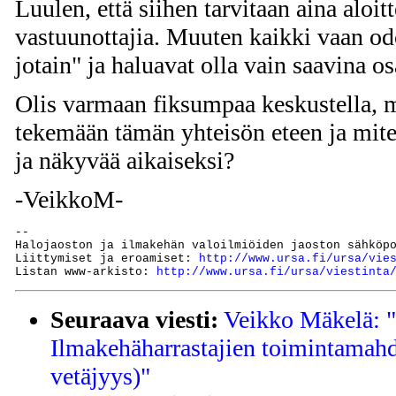
Luulen, että siihen tarvitaan aina aloitt
vastuunottajia. Muuten kaikki vaan odo
jotain" ja haluavat olla vain saavina o
Olis varmaan fiksumpaa keskustella, 
tekemään tämän yhteisön eteen ja mit
ja näkyvää aikaiseksi?
-VeikkoM-
--

Halojaoston ja ilmakehän valoilmiöiden jaoston sähköp
Liittymiset ja eroamiset: 
http://www.ursa.fi/ursa/vie
Listan www-arkisto: 
http://www.ursa.fi/ursa/viestinta
Seuraava viesti:
Veikko Mäkelä: "
Ilmakehäharrastajien toimintamahd
vetäjyys)"