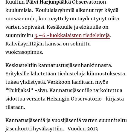
Kuultiin
Päivi Harjunpäältä
Observatorion
kuulumisia. Koululaisryhmiä alkanut nyt käydä
runsaammin, kun näyttely on täydentynyt niitä
varten sopivaksi. Kesäkuulle ja elokuulle on
suunniteltu
3.–6.-luokkalaisten tiedeleirejä
.
Kahvilayrittäjän kanssa on solmittu
vuokrasopimus.
Keskusteltiin kannatustusjäsenhankinnasta.
Yrityksille lähetetään tiedusteluja kiinnostuksesta
tukea yhdistystä. Verkkoon laaditaan myös
”Tukijaksi” -sivu. Kannatusjäsenille tarkoitettua
sidottua versiota Helsingin Observatorio -kirjasta
tilataan.
Kannatusjäseniä ja vuosijäseniä varten suunniteltu
jäsenkortti hyväksyttiin. Vuoden 2013