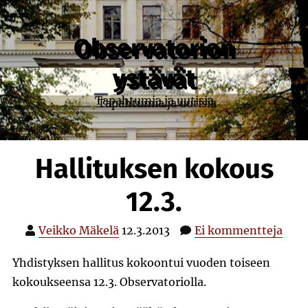
Skip
to
content
Observatorion
ystävät
Tapahtumia ja uutisia
Hallituksen kokous
12.3.
Veikko Mäkelä
12.3.2013
Ei kommentteja
Yhdistyksen hallitus kokoontui vuoden toiseen
kokoukseensa 12.3. Observatoriolla.