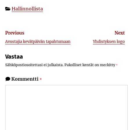
Hallinnollista
Artikkelien
Previous
Next
selaus
Avustajia kevätpäivän tapahtumaan
Yhdistyksen logo
Vastaa
Sähköpostiosoitettasi ei julkaista.
Pakolliset kentät on merkitty
*
Kommentti
*