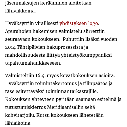
jäsenmaksujen kerääminen aloitetaan
lähiviikkoina.
Hyväksyttiin virallisesti
yhdistyksen logo
.
Apurahojen hakemisen valmistelu siirrettiin
seuraavaan kokoukseen. Puhuttiin lisäksi vuoden
2014 Tähtipäivien hakuprosessista ja
mahdollisuudesta liittyä yhteistyökumppaniksi
tapahtumahankkeeseen.
Valmisteltiin 16.4. myös kevätkokouksen asioita.
Hyväksyttiin toimintakertomus ja tilinpäätös ja
tase esitettäväksi toiminnantarkastajille.
Kokouksen yhteyteen pyritään saamaan esitelmä ja
tutustumiskierros Meridiaanisaliin sekä
kahvitarjoilu. Kutsu kokoukseen lähetetään
lähiaikoina.