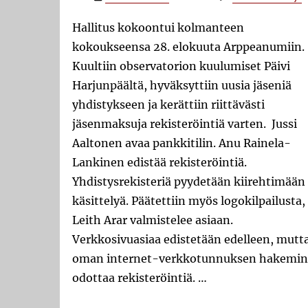
Hallitus kokoontui kolmanteen
kokoukseensa 28. elokuuta Arppeanumiin.
Kuultiin observatorion kuulumiset Päivi
Harjunpäältä, hyväksyttiin uusia jäseniä
yhdistykseen ja kerättiin riittävästi
jäsenmaksuja rekisteröintiä varten. Jussi
Aaltonen avaa pankkitilin. Anu Rainela-
Lankinen edistää rekisteröintiä.
Yhdistysrekisteriä pyydetään kiirehtimään
käsittelyä. Päätettiin myös logokilpailusta,
Leith Arar valmistelee asiaan.
Verkkosivuasiaa edistetään edelleen, mutt
oman internet-verkkotunnuksen hakemi
odottaa rekisteröintiä. …