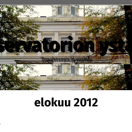
ervatorion yst
Tapahtumia ja uutisia
elokuu 2012
.