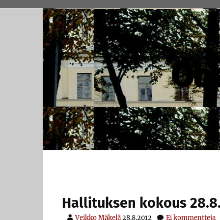
Skip
to
content
Obs
Hallituksen kokous 28.8
Veikko Mäkelä
28.8.2012
Ei kommentteja