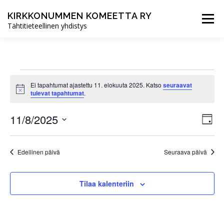
Siirry
sisältöön
KIRKKONUMMEN KOMEETTA RY
Valikko
Tähtitieteellinen yhdistys
ETUSIVU
UUTISET
TOIMINTA
T
Ei tapahtumat ajastettu 11. elokuuta 2025. Katso
seuraavat
Notice
a
tulevat tapahtumat
.
YHDISTYS
LIITY JÄSENEKSI
p
T
11/8/2025
N
Päivä
a
ä
a
Valitse
p
päivä.
k
a
h
Edellinen päivä
Seuraava päivä
h
y
t
t
m
u
ä
m
Tilaa kalenteriin
u
a
t
V
m
n
i
a
e