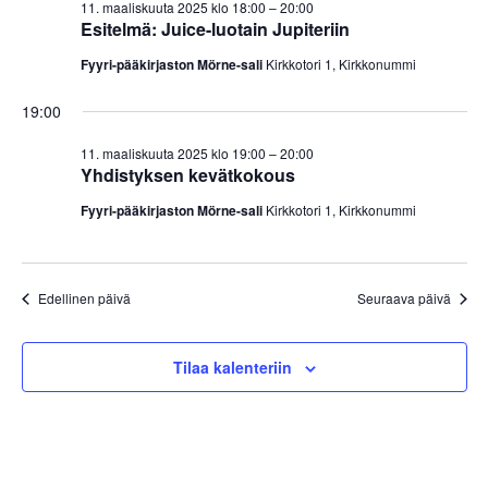
a
v
11. maaliskuuta 2025 klo 18:00
–
20:00
o
i
Esitelmä: Juice-luotain Jupiteriin
t
i
g
Fyyri-pääkirjaston Mörne-sali
Kirkkotori 1, Kirkkonummi
a
n
f
t
t
i
19:00
o
i
o
n
11. maaliskuuta 2025 klo 19:00
–
20:00
r
Yhdistyksen kevätkokous
1
Fyyri-pääkirjaston Mörne-sali
Kirkkotori 1, Kirkkonummi
1
.
Edellinen päivä
Seuraava päivä
m
a
Tilaa kalenteriin
a
l