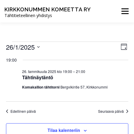
Siirry
sisältöön
KIRKKONUMMEN KOMEETTA RY
Valikko
Tähtitieteellinen yhdistys
ETUSIVU
UUTISET
TOIMINTA
T
T
26/1/2025
N
Päivä
a
ä
Valitse
a
p
YHDISTYS
LIITY JÄSENEKSI
19:00
päivä.
k
a
p
h
y
26. tammikuuta 2025 klo 19:00
–
21:00
t
m
Tähtinäytäntö
a
u
ä
m
Komakallion tähtitorni
Bergvikintie 57, Kirkkonummi
h
a
t
V
n
t
i
a
e
u
Edellinen päivä
Seuraava päivä
w
v
s
m
i
N
Tilaa kalenteriin
a
g