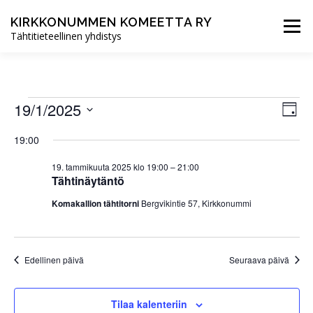
Siirry
sisältöön
KIRKKONUMMEN KOMEETTA RY
Valikko
Tähtitieteellinen yhdistys
ETUSIVU
UUTISET
TOIMINTA
T
T
19/1/2025
N
Päivä
a
ä
Valitse
a
p
YHDISTYS
LIITY JÄSENEKSI
19:00
päivä.
k
a
p
h
y
19. tammikuuta 2025 klo 19:00
–
21:00
t
m
Tähtinäytäntö
a
u
ä
m
Komakallion tähtitorni
Bergvikintie 57, Kirkkonummi
h
a
t
V
n
t
i
a
e
u
Edellinen päivä
Seuraava päivä
w
v
s
m
i
N
Tilaa kalenteriin
a
g