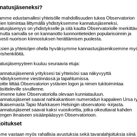
natusjäseneksi?
amme edustamallesi yhteisölle mahdollisuuden tukea Observatorion
ien toimintaa liittymällä yhdistyksemme kannatusjäseneksi.
tusjäsenyys on yhdistykselle ja sitä kautta Observatoriolle merkittä
 mutta samalla se on kannanotto luonnontieteiden popularisoinnin ja
isesti nuorison kiinnostuksen herättämisen puolesta.
yksien ja yhteisöjen ohella hyväksymme kannastusjäseniksemme my
yishenkilöitä.
tusjäsenyyteen kuuluu seuraavia etuja:
annatusjäsenenä yrityksesi tai yhteisösi saa näkyvyyttä
hdistyksemme viestinnässä ja tapahtumissa.
oitte liittää Observatorion ystävien logon ja nimen tukitoimintaa
äsitteleville sivuillenne.
imenne tulee Observatoriolla olevaan kunniatauluun.
annatusjäsenet saavat nahkakantisen numeroidun kappaleen Ursa r
ulkaisemasta Tapio Markkasen Helsingin observatorio -kirjasta.
annatusjäsenet saavat kaksi vuosikorttia, jotka oikeuttavat kahden
engen ilmaiseen sisäänpääsyyn Observatorioon.
joitukset
e vastaan myös rahallisia avustuksia sekä tavaralahjoituksia siinä