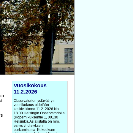
Vuosikokous
11.2.2026
aan
ut
Observatorion ystävät ry:n
vuosikokous pidetään
keskiviikkona 11.2. 2026 klo
18.00 Helsingin Observatoriolla
ys
(Kopernikuksentie 1, 00130
Helsinki). Asialistalla on mm.
esitys yhdistyksen
purkamisesta. Kokouksen