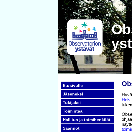
Ob
yst
Obs
Etusivulle
Jäseneksi
Hyvä 
Helsi
Tukijaksi
tuke
Toimintaa
Obser
ohjaa
Hallitus ja toimihenkilöt
näytt
Säännöt
toim