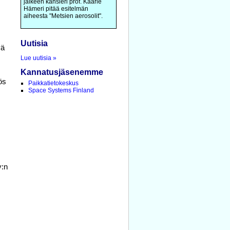
jälkeen kansleri prof. Kaarle
Hämeri pitää esitelmän
aiheesta "Metsien aerosolit".
Uutisia
vä
Lue uutisia »
Kannatusjäsenemme
ös
Paikkatietokeskus
Space Systems Finland
y:n