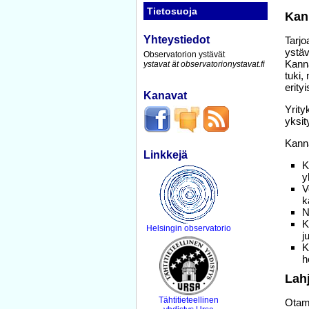
Tietosuoja
Kan
Yhteystiedot
Tarjo
ystäv
Observatorion ystävät
Kanna
ystavat ät observatorionystavat.fi
tuki,
erity
Kanavat
Yrit
yksit
Kanna
Linkkejä
K
y
V
k
N
K
Helsingin observatorio
j
K
h
Lah
Tähtitieteellinen
Otamm