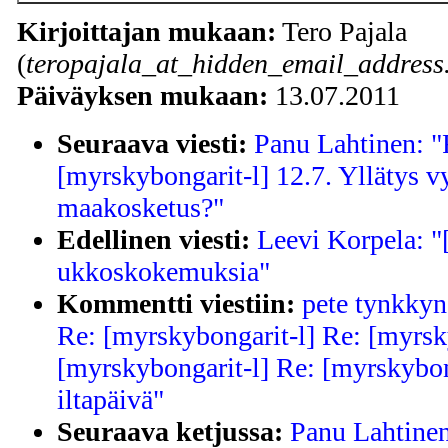
Kirjoittajan mukaan:
Tero Pajala
(
teropajala_at_hidden_email_address
Päiväyksen mukaan:
13.07.2011
Seuraava viesti:
Panu Lahtinen: "
[myrskybongarit-l] 12.7. Yllätys vy
maakosketus?"
Edellinen viesti:
Leevi Korpela: "
ukkoskokemuksia"
Kommentti viestiin:
pete tynkkyn
Re: [myrskybongarit-l] Re: [myrsk
[myrskybongarit-l] Re: [myrskybo
iltapäivä"
Seuraava ketjussa:
Panu Lahtinen