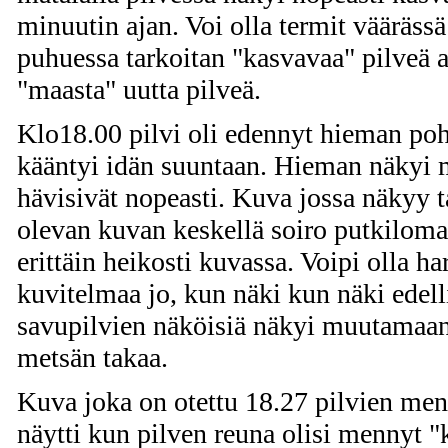
minuutin ajan. Voi olla termit vääräss
puhuessa tarkoitan "kasvavaa" pilveä a
"maasta" uutta pilveä.
Klo18.00 pilvi oli edennyt hieman po
kääntyi idän suuntaan. Hieman näkyi
hävisivät nopeasti. Kuva jossa näkyy t
olevan kuvan keskellä soiro putkiloma
erittäin heikosti kuvassa. Voipi olla ha
kuvitelmaa jo, kun näki kun näki edell
savupilvien näköisiä näkyi muutamaan
metsän takaa.
Kuva joka on otettu 18.27 pilvien men
näytti kun pilven reuna olisi mennyt "ki