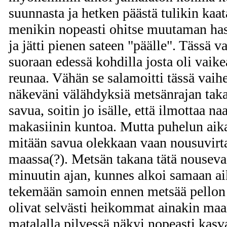
suunnasta ja hetken päästä tulikin kaa
menikin nopeasti ohitse muutaman has
ja jätti pienen sateen "päälle". Tässä v
suoraan edessä kohdilla josta oli vaik
reunaa. Vähän se salamoitti tässä vaih
näkeväni välähdyksiä metsänrajan taka
savua, soitin jo isälle, että ilmottaa 
makasiinin kuntoa. Mutta puhelun aika
mitään savua olekkaan vaan nousuvirta
maassa(?). Metsän takana tätä nouseva
minuutin ajan, kunnes alkoi samaan ai
tekemään samoin ennen metsää pellon 
olivat selvästi heikommat ainakin ma
matalalla pilvessä näkyi nopeasti kas