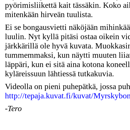
pyörimisliikettä kait tässäkin. Koko ai
mitenkään hirveän tuulista.
Ei se bongausvietti näköjään mihinkää
luulin. Nyt kyllä pitäsi ostaa oikein v
järkkärillä ole hyvä kuvata. Muokkasi
tummemmaksi, kun näytti muuten liian 
läppäri, kun ei sitä aina kotona koneel
kyläreissuun lähtiessä tutkakuvia.
Videolla on pieni puhepätkä, jossa puh
http://tepaja.kuvat.fi/kuvat/Myrsky
-Tero