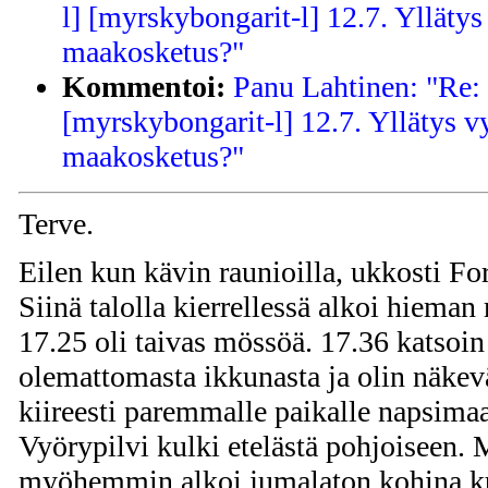
l] [myrskybongarit-l] 12.7. Yllätys
maakosketus?"
Kommentoi:
Panu Lahtinen: "Re:
[myrskybongarit-l] 12.7. Yllätys vy
maakosketus?"
Terve.
Eilen kun kävin raunioilla, ukkosti For
Siinä talolla kierrellessä alkoi hieman
17.25 oli taivas mössöä. 17.36 katsoin
olemattomasta ikkunasta ja olin näkev
kiireesti paremmalle paikalle napsimaa
Vyörypilvi kulki etelästä pohjoiseen.
myöhemmin alkoi jumalaton kohina k