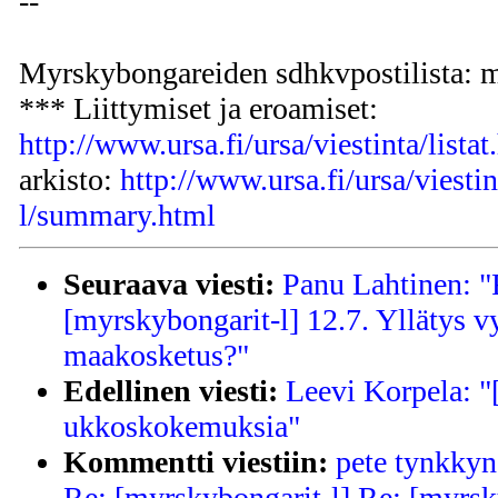
--
Myrskybongareiden sdhkvpostilista: m
*** Liittymiset ja eroamiset:
http://www.ursa.fi/ursa/viestinta/listat
arkisto:
http://www.ursa.fi/ursa/viesti
l/summary.html
Seuraava viesti:
Panu Lahtinen: "
[myrskybongarit-l] 12.7. Yllätys vy
maakosketus?"
Edellinen viesti:
Leevi Korpela: "
ukkoskokemuksia"
Kommentti viestiin:
pete tynkkyn
Re: [myrskybongarit-l] Re: [myrsk