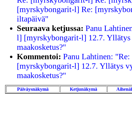
[myrskybongarit-l] Re: [myrskybo
iltapäivä"
Seuraava ketjussa:
Panu Lahtinen
l] [myrskybongarit-l] 12.7. Yllätys
maakosketus?"
Kommentoi:
Panu Lahtinen: "Re:
[myrskybongarit-l] 12.7. Yllätys vy
maakosketus?"
Päiväysnäkymä
Ketjunäkymä
Aihenä