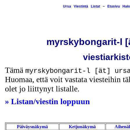
Ursa
Viestintä
Listat
~
Etusivu
Hak
myrskybongarit-l [ä
viestiarkis
Tämä
myrskybongarit-l [ät] urs
Huomaa, että voit vastata viesteihin täl
olet jo liittynyt listalle.
» Listan/viestin loppuun
Päiväysnäkymä
Ketjunäkymä
Aihenä