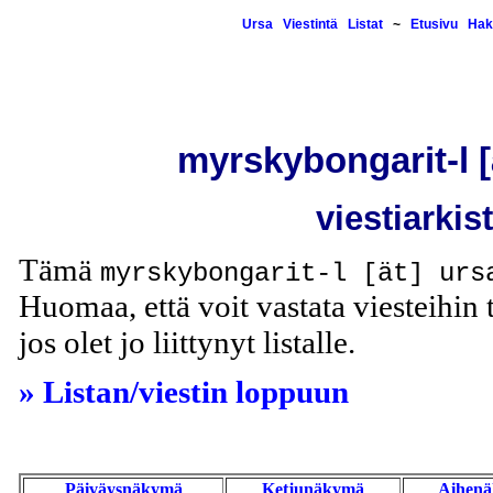
Ursa
Viestintä
Listat
~
Etusivu
Hak
myrskybongarit-l [ä
viestiarkis
Tämä
myrskybongarit-l [ät] urs
Huomaa, että voit vastata viesteihin t
jos olet jo liittynyt listalle.
» Listan/viestin loppuun
Päiväysnäkymä
Ketjunäkymä
Aihen