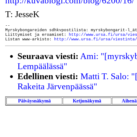
http://kuvablogi.com/blog/6200/16/
T: JesseK
--

Myrskybongareiden sdhkvpostilista: myrskybongarit-l_ät
Liittymiset ja eroamiset: 
http://www.ursa.fi/ursa/vie
Listan www-arkisto: 
http://www.ursa.fi/ursa/viestinta
Seuraava viesti:
Ami: "[myrskyb
Lempäälässä"
Edellinen viesti:
Matti T. Salo: 
Rakeita Järvenpäässä"
Päiväysnäkymä
Ketjunäkymä
Aihen