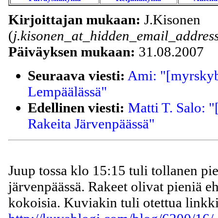
Kirjoittajan mukaan:
J.Kisonen
(
j.kisonen_at_hidden_email_address
Päiväyksen mukaan:
31.08.2007
Seuraava viesti:
Ami: "[myrskyb
Lempäälässä"
Edellinen viesti:
Matti T. Salo: 
Rakeita Järvenpäässä"
Juup tossa klo 15:15 tuli tollanen p
järvenpäässä. Rakeet olivat pieniä e
kokoisia. Kuviakin tuli otettua linkki