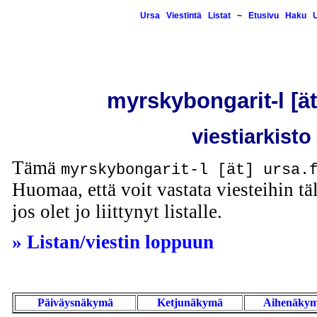
Ursa
Viestintä
Listat
~
Etusivu
Haku
U
myrskybongarit-l [ät]
viestiarkisto
Tämä
myrskybongarit-l [ät] ursa.
Huomaa, että voit vastata viesteihin täl
jos olet jo liittynyt listalle.
» Listan/viestin loppuun
Päiväysnäkymä
Ketjunäkymä
Aihenäky