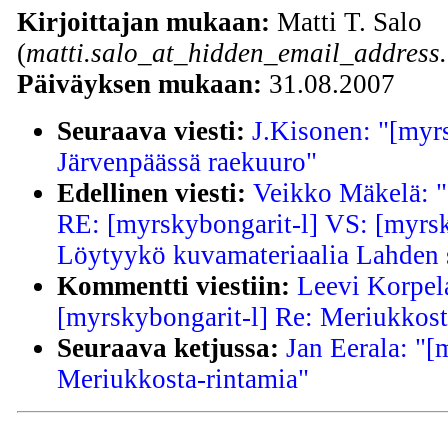
Kirjoittajan mukaan:
Matti T. Salo
(
matti.salo_at_hidden_email_address.
Päiväyksen mukaan:
31.08.2007
Seuraava viesti:
J.Kisonen: "[myr
Järvenpäässä raekuuro"
Edellinen viesti:
Veikko Mäkelä: "
RE: [myrskybongarit-l] VS: [myrsk
Löytyykö kuvamateriaalia Lahden 
Kommentti viestiin:
Leevi Korpel
[myrskybongarit-l] Re: Meriukkost
Seuraava ketjussa:
Jan Eerala: "[
Meriukkosta-rintamia"