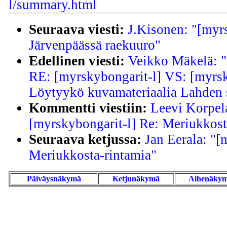
l/summary.html
Seuraava viesti:
J.Kisonen: "[myr
Järvenpäässä raekuuro"
Edellinen viesti:
Veikko Mäkelä: "
RE: [myrskybongarit-l] VS: [myrsk
Löytyykö kuvamateriaalia Lahden 
Kommentti viestiin:
Leevi Korpel
[myrskybongarit-l] Re: Meriukkost
Seuraava ketjussa:
Jan Eerala: "[
Meriukkosta-rintamia"
Päiväysnäkymä
Ketjunäkymä
Aihenäky