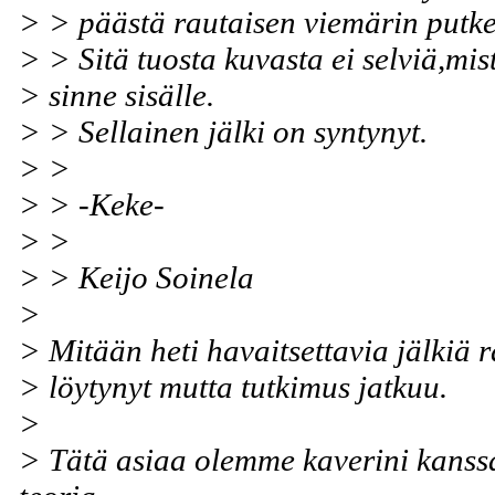
> > päästä rautaisen viemärin putk
> > Sitä tuosta kuvasta ei selviä,mis
> sinne sisälle.
> > Sellainen jälki on syntynyt.
> >
> > -Keke-
> >
> > Keijo Soinela
>
> Mitään heti havaitsettavia jälkiä r
> löytynyt mutta tutkimus jatkuu.
>
> Tätä asiaa olemme kaverini kanssa