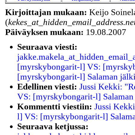
Kirjoittajan mukaan:
Keijo Soinel
(
kekes_at_hidden_email_address.ne
Päiväyksen mukaan:
19.08.2007
Seuraava viesti:
jakke.makela_at_hidden_email_a
[myrskybongarit-l] VS: [myrskyb
[myrskybongarit-l] Salaman jälk
Edellinen viesti:
Jussi Kekki: "R
VS: [myrskybongarit-l] Salaman 
Kommentti viestiin:
Jussi Kekki
l] VS: [myrskybongarit-l] Salama
Seuraava ketjussa: