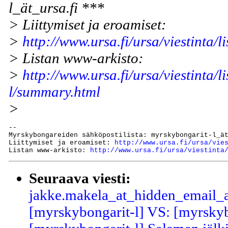
l_ät_ursa.fi ***
> Liittymiset ja eroamiset:
>
http://www.ursa.fi/ursa/viestinta/li
> Listan www-arkisto:
>
http://www.ursa.fi/ursa/viestinta/l
l/summary.html
>
--

Myrskybongareiden sähköpostilista: myrskybongarit-l_ät
Liittymiset ja eroamiset: 
http://www.ursa.fi/ursa/vie
Listan www-arkisto: 
http://www.ursa.fi/ursa/viestinta
Seuraava viesti:
jakke.makela_at_hidden_email_a
[myrskybongarit-l] VS: [myrskyb