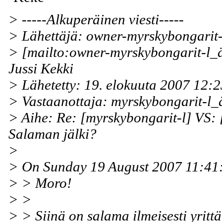
> -----Alkuperäinen viesti-----
> Lähettäjä: owner-myrskybongarit-
> [mailto:owner-myrskybongarit-l_ä
Jussi Kekki
> Lähetetty: 19. elokuuta 2007 12:2
> Vastaanottaja: myrskybongarit-l_ä
> Aihe: Re: [myrskybongarit-l] VS: 
Salaman jälki?
>
> On Sunday 19 August 2007 11:41:
> > Moro!
> >
> > Siinä on salama ilmeisesti yritt