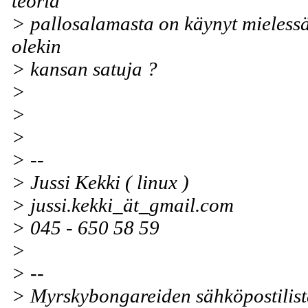
teoria
> pallosalamasta on käynyt mieless
olekin
> kansan satuja ?
>
>
>
> --
> Jussi Kekki ( linux )
> jussi.kekki_ät_gmail.com
> 045 - 650 58 59
>
> --
> Myrskybongareiden sähköpostilist