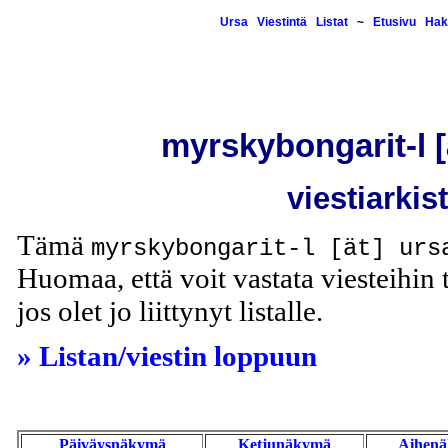
Ursa
Viestintä
Listat
~
Etusivu
Hak
myrskybongarit-l [ä
viestiarkis
Tämä
myrskybongarit-l [ät] urs
Huomaa, että voit vastata viesteihin t
jos olet jo liittynyt listalle.
» Listan/viestin loppuun
Päiväysnäkymä
Ketjunäkymä
Aihen