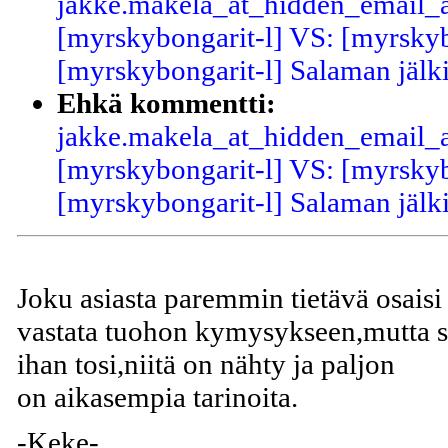
jakke.makela_at_hidden_email_a
[myrskybongarit-l] VS: [myrskyb
[myrskybongarit-l] Salaman jälk
Ehkä kommentti:
jakke.makela_at_hidden_email_a
[myrskybongarit-l] VS: [myrskyb
[myrskybongarit-l] Salaman jälk
Joku asiasta paremmin tietävä osaisi
vastata tuohon kymysykseen,mutta s
ihan tosi,niitä on nähty ja paljon
on aikasempia tarinoita.
-Keke-