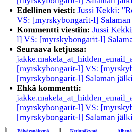
[myrskybongarit-l] Salaman jälk
Edellinen viesti:
Jussi Kekki: "R
VS: [myrskybongarit-l] Salaman 
Kommentti viestiin:
Jussi Kekki
l] VS: [myrskybongarit-l] Salama
Seuraava ketjussa:
jakke.makela_at_hidden_email_a
[myrskybongarit-l] VS: [myrskyb
[myrskybongarit-l] Salaman jälk
Ehkä kommentti:
jakke.makela_at_hidden_email_a
[myrskybongarit-l] VS: [myrskyb
[myrskybongarit-l] Salaman jälk
Päiväysnäkymä
Ketjunäkymä
Aihen