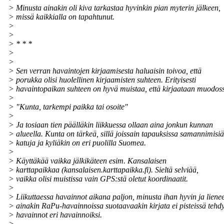
> Minusta ainakin oli kiva tarkastaa hyvinkin pian myterin jälkeen,
> missä kaikkialla on tapahtunut.
>
>
> * * *
>
>
> Sen verran havaintojen kirjaamisesta haluaisin toivoa, että
> porukka olisi huolellinen kirjaamisten suhteen. Erityisesti
> havaintopaikan suhteen on hyvä muistaa, että kirjaataan muodos
>
> "Kunta, tarkempi paikka tai osoite"
>
> Ja tosiaan tien päälläkin liikkuessa ollaan aina jonkun kunnan
> alueella. Kunta on tärkeä, sillä joissain tapauksissa samannimisiä
> katuja ja kyliäkin on eri puolilla Suomea.
>
> Käyttäkää vaikka jälkikäteen esim. Kansalaisen
> karttapaikkaa (kansalaisen.karttapaikka.fi). Sieltä selviää,
> vaikka olisi muistissa vain GPS:stä oletut koordinaatit.
>
> Liikuttaessa havainnot aikana paljon, minusta ihan hyvin ja liene
> ainakin RaPu-havainnoissa suotaavaakin kirjata ei pisteissä tehdy
> havainnot eri havainnoiksi.
>