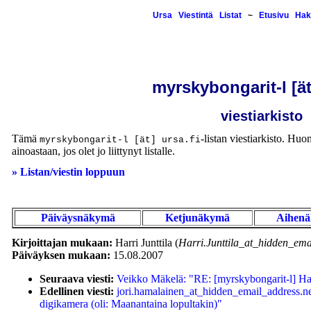
Ursa
Viestintä
Listat
~
Etusivu
Hak
myrskybongarit-l [ät
viestiarkisto
Tämä
-listan viestiarkisto. Huom
myrskybongarit-l [ät] ursa.fi
ainoastaan, jos olet jo liittynyt listalle.
» Listan/viestin loppuun
Päiväysnäkymä
Ketjunäkymä
Aihen
Kirjoittajan mukaan:
Harri Junttila (
Harri.Junttila_at_hidden_ema
Päiväyksen mukaan:
15.08.2007
Seuraava viesti:
Veikko Mäkelä: "RE: [myrskybongarit-l] Ha
Edellinen viesti:
jori.hamalainen_at_hidden_email_address.n
digikamera (oli: Maanantaina lopultakin)"