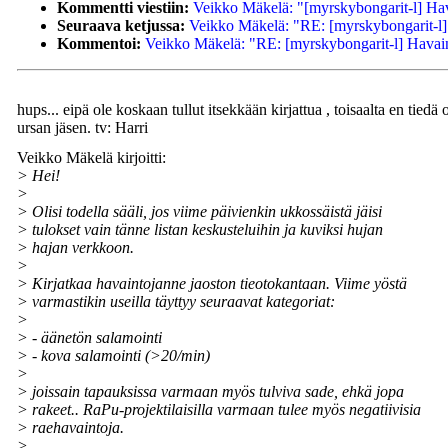
Kommentti viestiin:
Veikko Mäkelä: "[myrskybongarit-l] Ha
Seuraava ketjussa:
Veikko Mäkelä: "RE: [myrskybongarit-l]
Kommentoi:
Veikko Mäkelä: "RE: [myrskybongarit-l] Havai
hups... eipä ole koskaan tullut itsekkään kirjattua , toisaalta en tiedä
ursan jäsen. tv: Harri
Veikko Mäkelä kirjoitti:
> Hei!
>
> Olisi todella sääli, jos viime päivienkin ukkossäistä jäisi
> tulokset vain tänne listan keskusteluihin ja kuviksi hujan
> hajan verkkoon.
>
> Kirjatkaa havaintojanne jaoston tieotokantaan. Viime yöstä
> varmastikin useilla täyttyy seuraavat kategoriat:
>
> - äänetön salamointi
> - kova salamointi (>20/min)
>
> joissain tapauksissa varmaan myös tulviva sade, ehkä jopa
> rakeet.. RaPu-projektilaisilla varmaan tulee myös negatiivisia
> raehavaintoja.
>