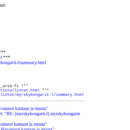
aan
***
ml
***
skybongarit-l/summary.html
_ursa.fi ***

stinta/listat.html
 ***

/listat/myrskybongarit-l/summary.html
vainnot kantaan ja muuta"
et: "RE: [myrskybongarit-l] myrskybongarin
vainnot kantaan ja muuta"
 Havainnot kantaan ja muuta"