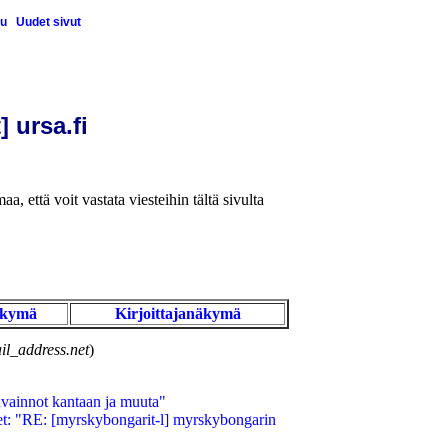
u
Uudet sivut
] ursa.fi
aa, että voit vastata viesteihin tältä sivulta
äkymä
Kirjoittajanäkymä
il_address.net
)
vainnot kantaan ja muuta"
et: "RE: [myrskybongarit-l] myrskybongarin