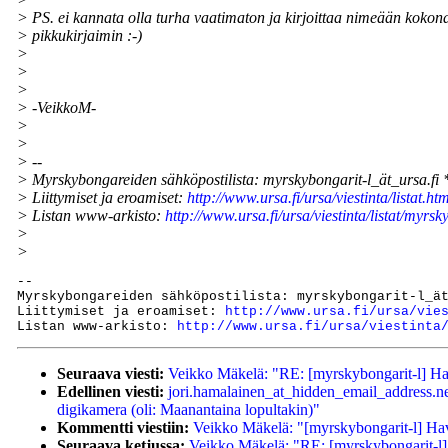
> PS. ei kannata olla turha vaatimaton ja kirjoittaa nimeään kokon
> pikkukirjaimin :-)
>
>
>
> -VeikkoM-
>
>
> --
> Myrskybongareiden sähköpostilista: myrskybongarit-l_ät_ursa.fi 
> Liittymiset ja eroamiset:
http://www.ursa.fi/ursa/viestinta/listat.ht
> Listan www-arkisto:
http://www.ursa.fi/ursa/viestinta/listat/myr
>
>
--

Myrskybongareiden sähköpostilista: myrskybongarit-l_ät
Liittymiset ja eroamiset: 
http://www.ursa.fi/ursa/vie
Listan www-arkisto: 
http://www.ursa.fi/ursa/viestinta
Seuraava viesti:
Veikko Mäkelä: "RE: [myrskybongarit-l] Ha
Edellinen viesti:
jori.hamalainen_at_hidden_email_address.n
digikamera (oli: Maanantaina lopultakin)"
Kommentti viestiin:
Veikko Mäkelä: "[myrskybongarit-l] Ha
Seuraava ketjussa:
Veikko Mäkelä: "RE: [myrskybongarit-l]