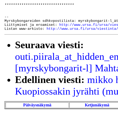
*********************************
--

Myrskybongareiden sdhkvpostilista: myrskybongarit-l_ät
Liittymiset ja eroamiset: 
http://www.ursa.fi/ursa/vie
Listan www-arkisto: 
http://www.ursa.fi/ursa/viestinta
Seuraava viesti:
outi.piirala_at_hidden_em
[myrskybongarit-l] Maht
Edellinen viesti:
mikko h
Kuopiossakin jyrähti (mu
Päiväysnäkymä
Ketjunäkymä