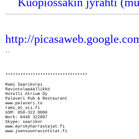
Kuopiossakin jyrähti (mu
http://picasaweb.google.c
-- 

*********************************
Rami Saarikorpi

Ravintolapäällikkö

Hotelli Atrium Oy

Palaveri Pub & Restaurant

www.palaveri.to

rami_ät_sci.fi

GSM: 050-322 0066

Work: 0440 322007

Skype: saarikor

www.myrskyharrastajat.fi
