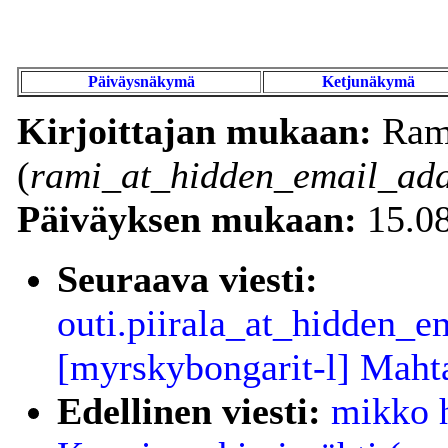
Päiväysnäkymä
Ketjunäkymä
Kirjoittajan mukaan:
Rami
(
rami_at_hidden_email_add
Päiväyksen mukaan:
15.08
Seuraava viesti:
outi.piirala_at_hidden_em
[myrskybongarit-l] Maht
Edellinen viesti:
mikko h