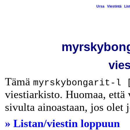
Ursa
Viestintä
Lis
myrskybongar
vies
Tämä
myrskybongarit-l 
viestiarkisto. Huomaa, että v
sivulta ainoastaan, jos olet jo
» Listan/viestin loppuun