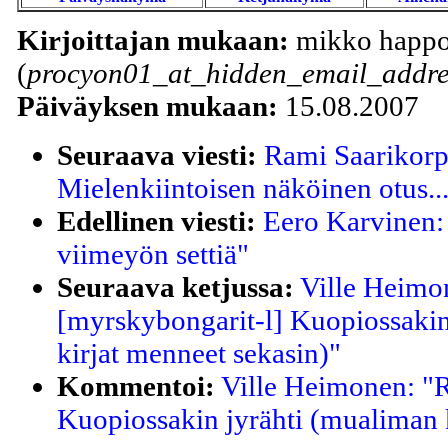
Kirjoittajan mukaan:
mikko happ
(
procyon01_at_hidden_email_addre
Päiväyksen mukaan:
15.08.2007
Seuraava viesti:
Rami Saarikorp
Mielenkiintoisen näköinen otus..
Edellinen viesti:
Eero Karvinen:
viimeyön settiä"
Seuraava ketjussa:
Ville Heimo
[myrskybongarit-l] Kuopiossakin
kirjat menneet sekasin)"
Kommentoi:
Ville Heimonen: "R
Kuopiossakin jyrähti (mualiman k