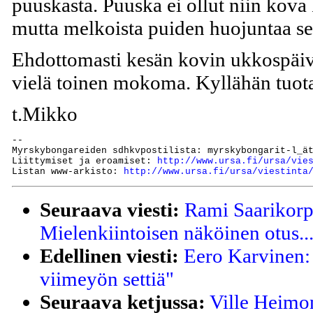
puuskasta. Puuska ei ollut niin kova 
mutta melkoista puiden huojuntaa se s
Ehdottomasti kesän kovin ukkospäivä,
vielä toinen mokoma. Kyllähän tuota
t.Mikko
--

Myrskybongareiden sdhkvpostilista: myrskybongarit-l_ät
Liittymiset ja eroamiset: 
http://www.ursa.fi/ursa/vie
Listan www-arkisto: 
http://www.ursa.fi/ursa/viestinta
Seuraava viesti:
Rami Saarikorp
Mielenkiintoisen näköinen otus..
Edellinen viesti:
Eero Karvinen:
viimeyön settiä"
Seuraava ketjussa:
Ville Heimo