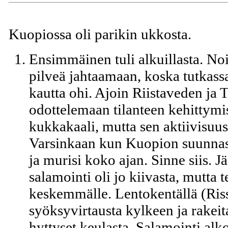
Kuopiossa oli parikin ukkosta.
Ensimmäinen tuli alkuillasta. Noi
pilveä jahtaamaan, koska tutkass
kautta ohi. Ajoin Riistaveden ja 
odottelemaan tilanteen kehittymis
kukkakaali, mutta sen aktiivisuus
Varsinkaan kun Kuopion suunnass
ja murisi koko ajan. Sinne siis. J
salamointi oli jo kiivasta, mutta t
keskemmälle. Lentokentällä (Riss
syöksyvirtausta kylkeen ja rakeita
hyttyset keulasta. Salamointi alko