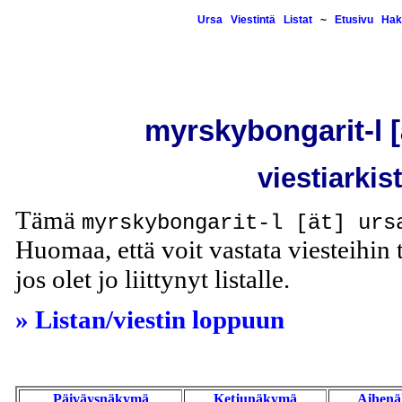
Ursa
Viestintä
Listat
~
Etusivu
Hak
myrskybongarit-l [ä
viestiarkis
Tämä
myrskybongarit-l [ät] urs
Huomaa, että voit vastata viesteihin t
jos olet jo liittynyt listalle.
» Listan/viestin loppuun
Päiväysnäkymä
Ketjunäkymä
Aihen