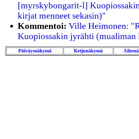
[myrskybongarit-l] Kuopiossakin
kirjat menneet sekasin)"
Kommentoi:
Ville Heimonen: "R
Kuopiossakin jyrähti (mualiman k
Päiväysnäkymä
Ketjunäkymä
Aihen