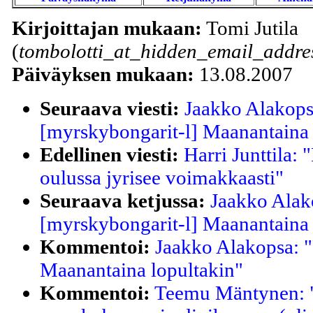
Kirjoittajan mukaan:
Tomi Jutila
(
tombolotti_at_hidden_email_addres
Päiväyksen mukaan:
13.08.2007
Seuraava viesti:
Jaakko Alakops
[myrskybongarit-l] Maanantaina 
Edellinen viesti:
Harri Junttila:
oulussa jyrisee voimakkaasti"
Seuraava ketjussa:
Jaakko Alak
[myrskybongarit-l] Maanantaina 
Kommentoi:
Jaakko Alakopsa: "
Maanantaina lopultakin"
Kommentoi:
Teemu Mäntynen: "