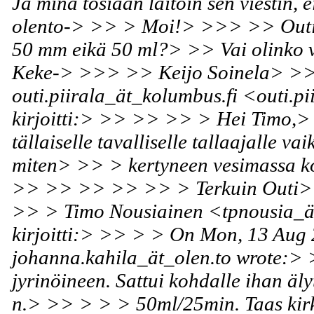
Ja minä tosiaan laitoin sen viestin,
olento-> >> > Moi!> >>> >> Outi 
50 mm eikä 50 ml?> >> Vai olinko
Keke-> >>> >> Keijo Soinela> >
outi.piirala_ät_kolumbus.fi <outi.p
kirjoitti:> >> >> >> > Hei Timo,
tällaiselle tavalliselle tallaajalle v
miten> >> > kertyneen vesimassa k
>> >> >> >> >> > Terkuin Outi
>> > Timo Nousiainen <tpnousia_ät
kirjoitti:> >> > > On Mon, 13 Aug
johanna.kahila_ät_olen.to wrote:
jyrinöineen. Sattui kohdalle ihan äly
n.> >> > > > 50ml/25min. Taas kirk