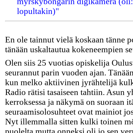
myrskybongarin digikamera (oli
lopultakin)"
En ole tainnut vielä koskaan tänne po
tänään uskaltautua kokeneempien s
Olen siis 25 vuotias opiskelija Oulust
seurannut parin vuoden ajan. Tänään
kun melko aktiivinen jyrähtelijä kulk
Radio rätisi tasaiseen tahtiin. Asun
kerroksessa ja näkymä on suoraan it
seuraamisolosuhteet ovat mainiot jo
Nyt illemmalla sitten kulki toinen m
puolelta mutta onneksi oli jo sen ve