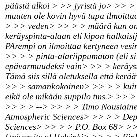
päästä alkoi > >> jyristä jo> >> 
muuten ole kovin hyvä tapa ilmoitt
> >> veden> >> > > määrä kun on 
keräyspinta-alaan eli kipon halkais
PArempi on ilmoittaa kertyneen ves
>> > > pinta-alariippumaton (eli si
epävarmuudeksi vain> >> > keräys
Tämä siis sillä oletuksella että ker
>> > samankokoinen> >> > > kuin p
eikä ole mikään suppilo tms.> >
>> > > --> >> > > Timo Nousiaine
Atmospheric Sciences> >> > > Depa
Sciences> >> > > P.O. Box 68> >
University of Helsinki> >> > > F