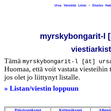
Ursa
Viestintä
Listat
~
Etusivu
Hak
myrskybongarit-l [ä
viestiarkis
Tämä
myrskybongarit-l [ät] urs
Huomaa, että voit vastata viesteihin t
jos olet jo liittynyt listalle.
» Listan/viestin loppuun
Päiväysnäkymä
Ketjunäkymä
Aihen