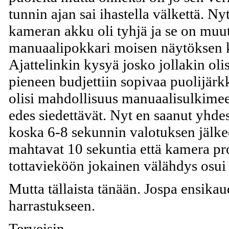
tunnin ajan sai ihastella välkettä. N
kameran akku oli tyhjä ja se on mu
manuaalipokkari moisen näytöksen 
Ajattelinkin kysyä josko jollakin ol
pieneen budjettiin sopivaa puolijärkk
olisi mahdollisuus manuaalisulkimeen
edes siedettävät. Nyt en saanut yhd
koska 6-8 sekunnin valotuksen jälk
mahtavat 10 sekuntia että kamera pro
tottavieköön jokainen välähdys osui
Mutta tällaista tänään. Jospa ensikau
harrastukseen.
Terveisin