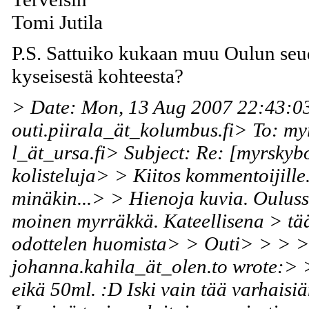
Tomi Jutila
P.S. Sattuiko kukaan muu Oulun seu
kyseisestä kohteesta?
> Date: Mon, 13 Aug 2007 22:43:
outi.piirala_ät_kolumbus.fi> To: my
l_ät_ursa.fi> Subject: Re: [myrskyb
kolisteluja> > Kiitos kommentoijille.
minäkin...> > Hienoja kuvia. Oulus
moinen myrräkkä. Kateellisena > tää
odottelen huomista> > Outi> > > 
johanna.kahila_ät_olen.to wrote:>
eikä 50ml. :D Iski vain tää varhaisi