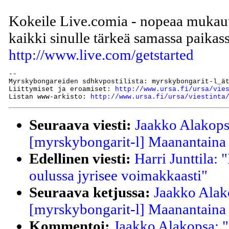
Kokeile Live.comia - nopeaa mukaute
kaikki sinulle tärkeä samassa paikass
http://www.live.com/getstarted
--

Myrskybongareiden sdhkvpostilista: myrskybongarit-l_ät
Liittymiset ja eroamiset: 
http://www.ursa.fi/ursa/vie
Listan www-arkisto: 
http://www.ursa.fi/ursa/viestinta
Seuraava viesti:
Jaakko Alakops
[myrskybongarit-l] Maanantaina 
Edellinen viesti:
Harri Junttila:
oulussa jyrisee voimakkaasti"
Seuraava ketjussa:
Jaakko Alak
[myrskybongarit-l] Maanantaina 
Kommentoi:
Jaakko Alakopsa: "