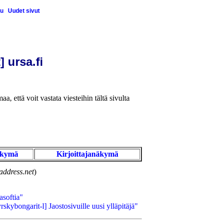
u
Uudet sivut
] ursa.fi
aa, että voit vastata viesteihin tältä sivulta
äkymä
Kirjoittajanäkymä
address.net
)
softia"
kybongarit-l] Jaostosivuille uusi ylläpitäjä"