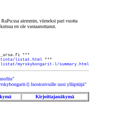
aPu:ssa aiemmin, viimeksi pari vuotta
 kutsua en ole vastaanottanut.
_ursa.fi ***

stinta/listat.html
 ***

/listat/myrskybongarit-l/summary.html
softia"
kybongarit-l] Jaostosivuille uusi ylläpitäjä"
äkymä
Kirjoittajanäkymä