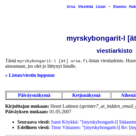
Ursa
Viestintä
Listat
~
Etusivu
Hak
myrskybongarit-l [ät
viestiarkisto
Tämä
-listan viestiarkisto. Huom
myrskybongarit-l [ät] ursa.fi
ainoastaan, jos olet jo liittynyt listalle.
» Listan/viestin loppuun
Päiväysnäkymä
Ketjunäkymä
Aihen
Kirjoittajan mukaan:
Henri Laitinen (
sprinter7_at_hidden_email_
Päiväyksen mukaan:
01.05.2007
Seuraava viesti:
Sami Köykkä: "[myrskybongarit-l] Sääasema
Edellinen viesti:
Timo Viinanen: "[myrskybongarit-l] Re: [myrs