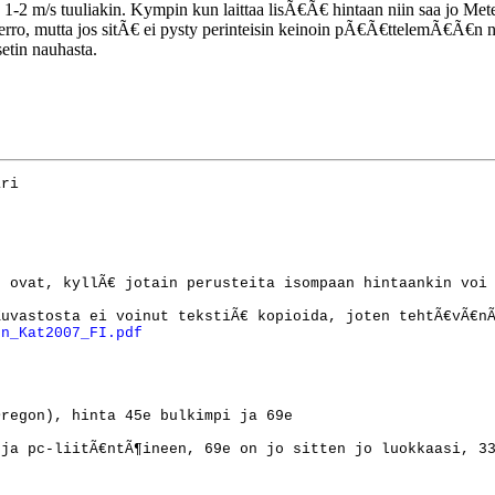
 1-2 m/s tuuliakin. Kympin kun laittaa lisÃ€Ã€ hintaan niin saa jo Met
o, mutta jos sitÃ€ ei pysty perinteisin keinoin pÃ€Ã€ttelemÃ€Ã€n niin v
etin nauhasta.