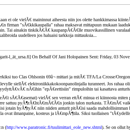
kaan ei ole vielÃ€ maininnut aiheesta niin jos olette hankkimassa kiin
 firman "sÃ€kkikaupalla" rahaa maksavat mittapuun mukaan laadukkaat 
in. Tai ainakin tinkikÃ€Ã€ kaupanpÃ€Ã€lle muovikassillinen varalaakerei
kalibroida uudelleen jos haluaisi tarkkoja mittauksia...
arit-l_ät_ursa.fi] On Behalf Of Jani Holopainen Sent: Friday, 03 Nov
i tuo Clas Ohlsonin 69â¬ mittari ja mitÃ€ TFA/La Crosse/Oregon Scient
levylle siellÃ€ elektroniikkakokoonpanolinjalla turanneet. Jos rahaa ol
tyydyttÃ€vÃ€ nÃ€ihin "epÃ€eettisiin" rimpuloihin tai kasattava anturit
kiinteÃ€t sÃ€Ã€asemat) vielÃ€ sen verran ettÃ€ minua ei kiinnosta mit
pyÃ¶rre sattuu pyÃ¶rÃ€htÃ€mÃ€Ã€n jonkin talon nurkasta. TÃ€mÃ€ va
isi jotain hyÃ¶tyÃ€ niin niiden anturit pitÃ€isi saada mahdollisimman
ella ovat ilmanpaine, kosteus ja lÃ€mpÃ¶tila. Siksi tuollaisen "tÃ€y
:n (
http://www.paratronic.fi/tuulimittari_eole_new.shtml
). Se on ollut 