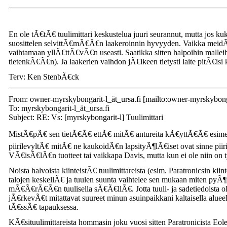
En ole tÃ€tÃ€ tuulimittari keskustelua juuri seurannut, mutta jos ku
suosittelen selvittÃ€mÃ€Ã€n laakeroinnin hyvyyden. Vaikka meidÃ€n
vaihtamaan yllÃ€ttÃ€vÃ€n useasti. Saatikka sitten halpoihin malleih
tietenkÃ€Ã€n). Ja laakerien vaihdon jÃ€lkeen tietysti laite pitÃ€isi 
Terv: Ken StenbÃ€ck
From: owner-myrskybongarit-l_ät_ursa.fi [mailto:owner-myrskybong
To: myrskybongarit-l_ät_ursa.fi
Subject: RE: Vs: [myrskybongarit-l] Tuulimittari
MistÃ€pÃ€ sen tietÃ€Ã€ ettÃ€ mitÃ€ antureita kÃ€yttÃ€Ã€ esimerkiks
piirilevyltÃ€ mitÃ€ ne kaukoidÃ€n lapsityÃ¶lÃ€iset ovat sinne piiri
VÃ€isÃ€lÃ€n tuotteet tai vaikkapa Davis, mutta kun ei ole niin on 
Noista halvoista kiinteistÃ€ tuulimittareista (esim. Paratronicsin 
talojen keskellÃ€ ja tuulen suunta vaihtelee sen mukaan miten 
mÃ€Ã€rÃ€Ã€n tuulisella sÃ€Ã€llÃ€. Jotta tuuli- ja sadetiedoista ol
jÃ€rkevÃ€t mitattavat suureet minun asuinpaikkani kaltaisella alue
tÃ€ssÃ€ tapauksessa.
KÃ€situulimittareista hommasin joku vuosi sitten Paratronicista Eole