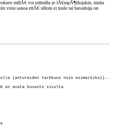
eoksen millÃ€ voi mittailla jo lÃ€mpÃ¶tilojakin, mutta
oisi sanoa ettÃ€ silloin ei tuule tai havaitsija on