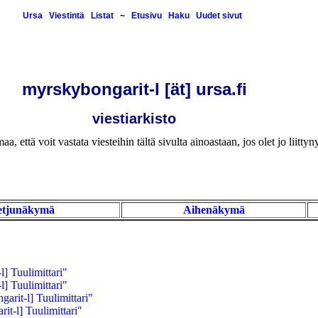
Ursa
Viestintä
Listat
~
Etusivu
Haku
Uudet sivut
myrskybongarit-l [ät] ursa.fi
viestiarkisto
a, että voit vastata viesteihin tältä sivulta ainoastaan, jos olet jo liittynyt
etjunäkymä
Aihenäkymä
] Tuulimittari"
] Tuulimittari"
rit-l] Tuulimittari"
t-l] Tuulimittari"