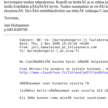
kevyempien tuulien mittauksessa. Ropelli on herkkÃ€ ja se mittaa jo
tuolla Eolellakin pÃ€rjÃ€Ã€ hyvin. Tuulen suuntaahan ne eivÃ€t kerr
eksyksissÃ€. HyvÃ€n mobiilituuliviirin saa tehtyÃ€ vaikkapa C-kas
Terveisin,
Jani Holopainen
p.040-8369700
	Subject: RE: Vs: [myrskybongarit-l] Tuulimittari

	Date: Thu, 2 Nov 2006 15:25:55 +0100

	From: jori.hamalainen_ät_teliasonera.com

	To: myrskybongarit-l_ät_ursa.fi

	No tietÃ€mÃ€ttÃ€ kuinka hyvin nÃ€mÃ€ halpikset ovat, kyllÃ€ jotain perusteita isompaan hintaankin voi olla (antureiden tarkkuus noin esimerkiksi)..

	Clas Ohlson:lla ainakin on joitain hintaan.. Kuvastosta ei voinut tekstiÃ€ kopioida, joten tehtÃ€vÃ€nÃ€ on avata kuvasto sivulta

	SÃ€Ã€asemat ovat kuvaston sivulla 79

	lisÃ€ksi kello-sÃ€Ã€asemat ovat sivulla 323 (Oregon), hinta 45e bulkimpi ja 69e

	Eli 200e kunnon romu missÃ€ tuulet suuntineen ja pc-liitÃ€ntÃ¶ineen, 69e on jo sitten jo luokkaasi, 33e
