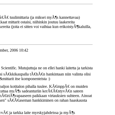
teÃ€Ã€ tuulimittaria (ja miksei myÃ¶s kannettavaa)
mittarit ostaisi, niihinkin joutuu laakereita
ta (joita ei sitten voi vaihtaa kun erikoistyÃ¶kaluilla,
ember, 2006 10:42
ific. Mutujuttuja ne on ellei hanki laitetta ja tarkista
isi sÃ€kkikaupalla tÃ€hÃ€n hankintaan niin valinta olisi
&mittarit itse komponenteista :)
en paljon kotitalon pihalla tuulee. KÃ€mppÃ€ on muiden
ikuttaa myÃ¶s sadeanturiin kerÃ€Ã€ntyvÃ€n sateen
 hÃ€iriÃ¶vapaaseen paikkaan virtauksien suhteen. Ainoat
dellisen" sÃ€Ã€aseman hankkiminen on rahan haaskausta
hyvÃ€ ja tarkka laite myrskyjahdeissa ja myÃ¶s