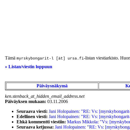
Tämä
-listan viestiarkisto. Huoma
myrskybongarit-l [ät] ursa.fi
» Listan/viestin loppuun
Päiväysnäkymä
K
ken.stenback_at_hidden_email_address.net
Päiväyksen mukaan:
03.11.2006
Seuraava viesti:
Jani Holopainen: "RE: Vs: [myrskybongarit-l
Edellinen viesti:
Jani Holopainen: "RE: Vs: [myrskybongarit-l
Ehkä kommentti viestiin:
Markus Mikkola: "Vs: [myrskybonga
Seuraava ketjussa:
Jani Holopainen: "RE: Vs: [myrskybongari