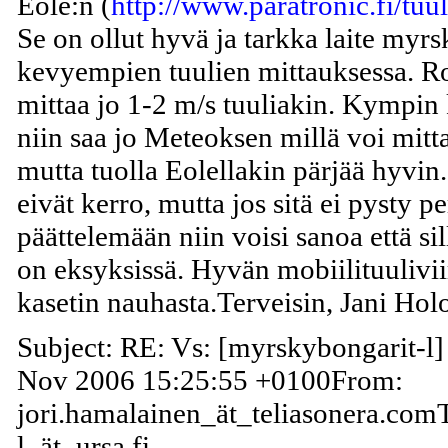
Eole:n (
http://www.paratronic.fi/tuu
Se on ollut hyvä ja tarkka laite myr
kevyempien tuulien mittauksessa. Ro
mittaa jo 1-2 m/s tuuliakin. Kympin k
niin saa jo Meteoksen millä voi mitta
mutta tuolla Eolellakin pärjää hyvin
eivät kerro, mutta jos sitä ei pysty p
päättelemään niin voisi sanoa että sill
on eksyksissä. Hyvän mobiilituulivii
kasetin nauhasta.Terveisin, Jani H
Subject: RE: Vs: [myrskybongarit-l]
Nov 2006 15:25:55 +0100From:
jori.hamalainen_ät_teliasonera.com
l_ät_ursa.fi