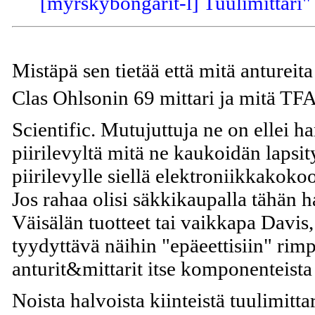
[myrskybongarit-l] Tuulimittari"
Mistäpä sen tietää että mitä antureit
Clas Ohlsonin 69 mittari ja mitä T
Scientific. Mutujuttuja ne on ellei han
piirilevyltä mitä ne kaukoidän lapsit
piirilevylle siellä elektroniikkakoko
Jos rahaa olisi säkkikaupalla tähän h
Väisälän tuotteet tai vaikkapa Davis,
tyydyttävä näihin "epäeettisiin" rimp
anturit&mittarit itse komponenteista
Noista halvoista kiinteistä tuulimitta