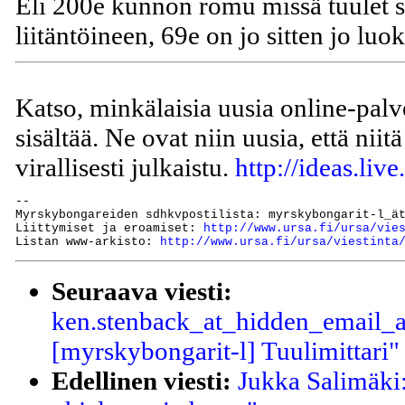
Eli 200e kunnon romu missä tuulet s
liitäntöineen, 69e on jo sitten jo lu
Katso, minkälaisia uusia online-pal
sisältää. Ne ovat niin uusia, että niitä
virallisesti julkaistu.
http://ideas.liv
--

Myrskybongareiden sdhkvpostilista: myrskybongarit-l_ät
Liittymiset ja eroamiset: 
http://www.ursa.fi/ursa/vie
Listan www-arkisto: 
http://www.ursa.fi/ursa/viestinta
Seuraava viesti:
ken.stenback_at_hidden_email_ad
[myrskybongarit-l] Tuulimittari"
Edellinen viesti:
Jukka Salimäki