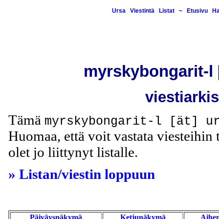
Ursa
Viestintä
Listat
~
Etusivu
H
myrskybongarit-l [
viestiarki
Tämä
myrskybongarit-l [ät] u
Huomaa, että voit vastata viesteihin t
olet jo liittynyt listalle.
» Listan/viestin loppuun
Päiväysnäkymä
Ketjunäkymä
Aihe