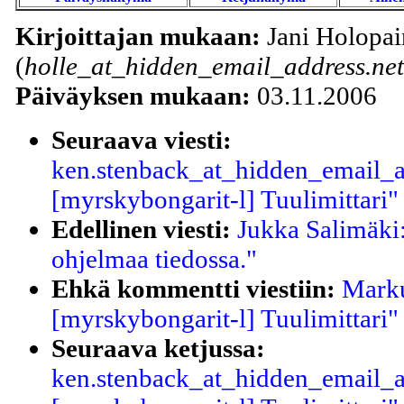
Kirjoittajan mukaan:
Jani Holopa
(
holle_at_hidden_email_address.net
Päiväyksen mukaan:
03.11.2006
Seuraava viesti:
ken.stenback_at_hidden_email_ad
[myrskybongarit-l] Tuulimittari"
Edellinen viesti:
Jukka Salimäki
ohjelmaa tiedossa."
Ehkä kommentti viestiin:
Marku
[myrskybongarit-l] Tuulimittari"
Seuraava ketjussa:
ken.stenback_at_hidden_email_ad