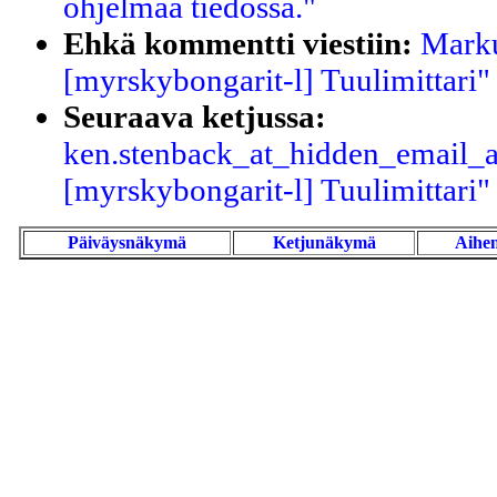
ohjelmaa tiedossa."
Ehkä kommentti viestiin:
Marku
[myrskybongarit-l] Tuulimittari"
Seuraava ketjussa:
ken.stenback_at_hidden_email_ad
[myrskybongarit-l] Tuulimittari"
Päiväysnäkymä
Ketjunäkymä
Aihe