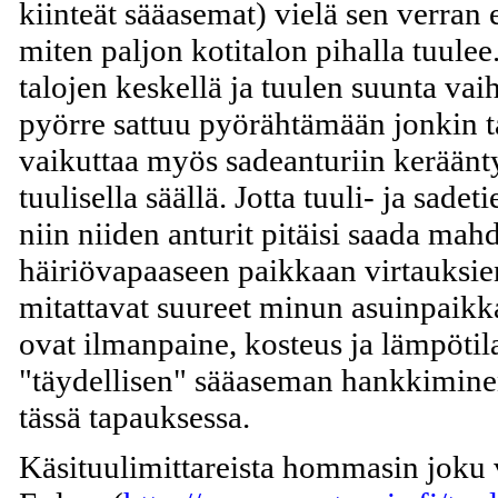
kiinteät sääasemat) vielä sen verran 
miten paljon kotitalon pihalla tuul
talojen keskellä ja tuulen suunta va
pyörre sattuu pyörähtämään jonkin 
vaikuttaa myös sadeanturiin kerään
tuulisella säällä. Jotta tuuli- ja sadet
niin niiden anturit pitäisi saada ma
häiriövapaaseen paikkaan virtauksie
mitattavat suureet minun asuinpaikkan
ovat ilmanpaine, kosteus ja lämpötila
"täydellisen" sääaseman hankkimine
tässä tapauksessa.
Käsituulimittareista hommasin joku v