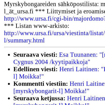
Myrskybongareiden sähköpostilista: m
l_ät_ursa.fi *** Liittymiset ja eroamis
http://www.ursa.fi/cgi-bin/majordom
*** Listan www-arkisto:
http://www.ursa.fi/ursa/viestinta/lista
l/summary.html
Seuraava viesti:
Esa Tuunanen: "[
Cygnus 2004 /kyytipaikkoja"
Edellinen viesti:
Henri Laitinen: 
l] Moikka!"
Kommentti viestiin:
Henri Laitine
[myrskybongarit-l] Moikka!"
Seuraava ketjussa:
Henri Laitine