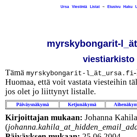
Ursa
Viestintä
Listat
~
Etusivu
Haku
U
myrskybongarit-l_ät
viestiarkisto
Tämä
-
myrskybongarit-l_ät_ursa.fi
Huomaa, että voit vastata viesteihin täl
jos olet jo liittynyt listalle.
Päiväysnäkymä
Ketjunäkymä
Aihenäky
Kirjoittajan mukaan:
Johanna Kahil
(
johanna.kahila_at_hidden_email_add
Päiväyksen mukaan:
25.06.2004