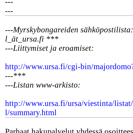
---
---
---Myrskybongareiden sähköpostilista
l_ät_ursa.fi ***
---Liittymiset ja eroamiset:
http://www.ursa.fi/cgi-bin/majordom
---***
---Listan www-arkisto:
http://www.ursa.fi/ursa/viestinta/lista
l/summary.html
Parhaat hakupalvelut yhdessä osoittees