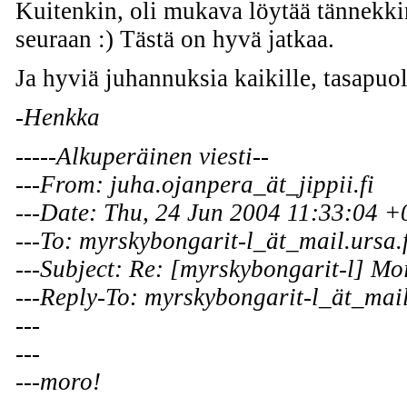
Kuitenkin, oli mukava löytää tännekk
seuraan :) Tästä on hyvä jatkaa.
Ja hyviä juhannuksia kaikille, tasapuoli
-Henkka
-----Alkuperäinen viesti--
---From: juha.ojanpera_ät_jippii.fi
---Date: Thu, 24 Jun 2004 11:33:04 
---To: myrskybongarit-l_ät_mail.ursa.f
---Subject: Re: [myrskybongarit-l] Mo
---Reply-To: myrskybongarit-l_ät_mail
---
---
---moro!