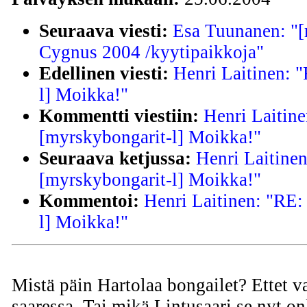
Seuraava viesti:
Esa Tuunanen: "[
Cygnus 2004 /kyytipaikkoja"
Edellinen viesti:
Henri Laitinen: 
l] Moikka!"
Kommentti viestiin:
Henri Laitine
[myrskybongarit-l] Moikka!"
Seuraava ketjussa:
Henri Laitine
[myrskybongarit-l] Moikka!"
Kommentoi:
Henri Laitinen: "RE:
l] Moikka!"
Mistä päin Hartolaa bongailet? Ettet v
saaressa. Tai mikä Lintusaari se nyt on