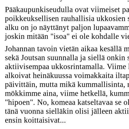
Pääkaupunkiseudulla ovat viimeiset par
poikkeuksellisen rauhallisia ukkosien
alku on jo näyttänyt paljon lupaavamm
joskin mitään "isoa" ei ole kohdalle vie
Johannan tavoin vietän aikaa kesällä
sekä Joutsan suunnalla ja siellä onkin s
aktiivisempaa ukkosrintamalla. Viime 
alkoivat heinäkuussa voimakkaita iltap
päivittäin, mutta mikä kummallisinta, 
mökkimme aina, viime hetkellä, kumma
"hipoen". No, komeaa katseltavaa se oli 
tänä vuonna sielläkin olisi jälleen akt
ensin koittaisivat...