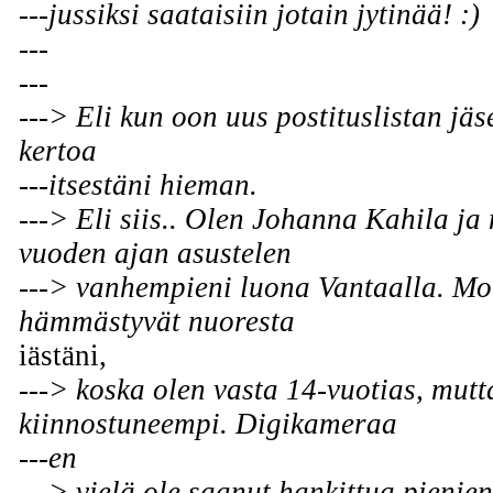
---jussiksi saataisiin jotain jytinää! :)
---
---
---> Eli kun oon uus postituslistan jäs
kertoa
---itsestäni hieman.
---> Eli siis.. Olen Johanna Kahila ja
vuoden ajan asustelen
---> vanhempieni luona Vantaalla. M
hämmästyvät nuoresta
iästäni,
---> koska olen vasta 14-vuotias, mutt
kiinnostuneempi. Digikameraa
---en
---> vielä ole saanut hankittua pienien