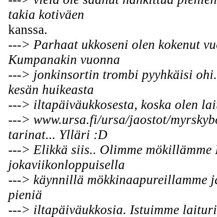
takia kotiväen
kanssa.
---> Parhaat ukkoseni olen kokenut vu
Kumpanakin vuonna
---> jonkinsortin trombi pyyhkäisi ohi
kesän huikeasta
---> iltapäiväukkosesta, koska olen lai
---> www.ursa.fi/ursa/jaostot/myrsky
tarinat... Ylläri :D
---> Elikkä siis.. Olimme mökillämme 
jokaviikonloppuisella
---> käynnillä mökkinaapureillamme ja
pieniä
---> iltapäiväukkosia. Istuimme laitur