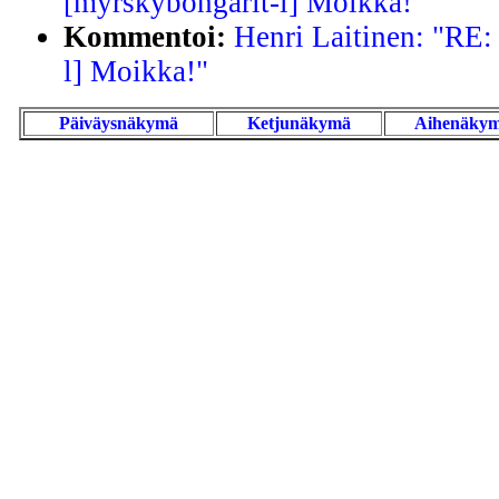
[myrskybongarit-l] Moikka!"
Kommentoi:
Henri Laitinen: "RE:
l] Moikka!"
Päiväysnäkymä
Ketjunäkymä
Aihenäky