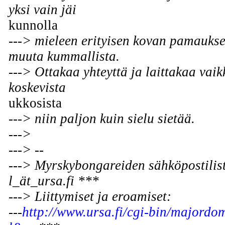
yksi vain jäi
kunnolla
---> mieleen erityisen kovan pamaukse
muuta kummallista.
---> Ottakaa yhteyttä ja laittakaa vai
koskevista
ukkosista
---> niin paljon kuin sielu sietää.
--->
---> --
---> Myrskybongareiden sähköpostilis
l_ät_ursa.fi ***
---> Liittymiset ja eroamiset:
---
http://www.ursa.fi/cgi-bin/majord