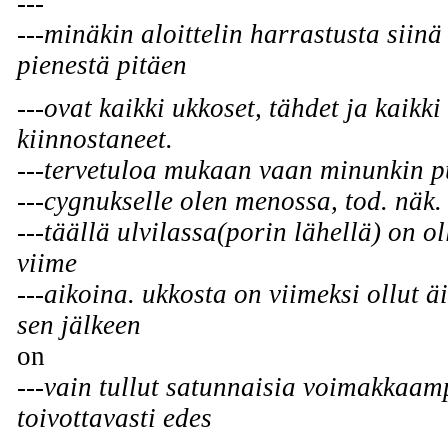
---
---minäkin aloittelin harrastusta siin
pienestä pitäen
---ovat kaikki ukkoset, tähdet ja kaikki
kiinnostaneet.
---tervetuloa mukaan vaan minunkin p
---cygnukselle olen menossa, tod. näk. 
---täällä ulvilassa(porin lähellä) on oll
viime
---aikoina. ukkosta on viimeksi ollut 
sen jälkeen
on
---vain tullut satunnaisia voimakkaam
toivottavasti edes