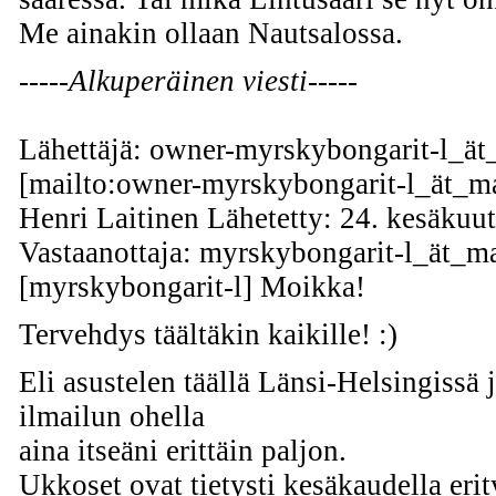
Me ainakin ollaan Nautsalossa.
-----Alkuperäinen viesti-----
Lähettäjä: owner-myrskybongarit-l_ät_
[mailto:owner-myrskybongarit-l_ät_mai
Henri Laitinen Lähetetty: 24. kesäkuu
Vastaanottaja: myrskybongarit-l_ät_mai
[myrskybongarit-l] Moikka!
Tervehdys täältäkin kaikille! :)
Eli asustelen täällä Länsi-Helsingissä 
ilmailun ohella
aina itseäni erittäin paljon.
Ukkoset ovat tietysti kesäkaudella erit