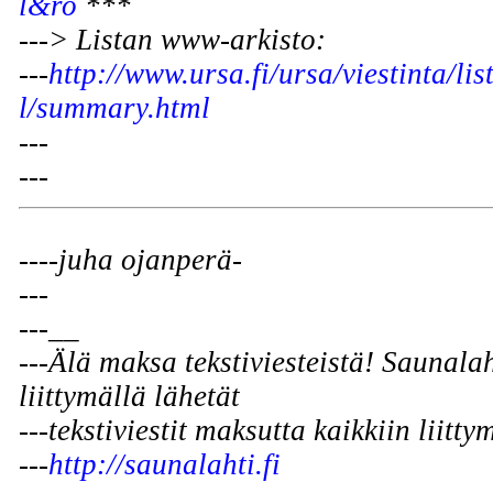
l&ro
***
---> Listan www-arkisto:
---
http://www.ursa.fi/ursa/viestinta/li
l/summary.html
---
---
----juha ojanperä-
---
---__
---Älä maksa tekstiviesteistä! Saunal
liittymällä lähetät
---tekstiviestit maksutta kaikkiin liitty
---
http://saunalahti.fi