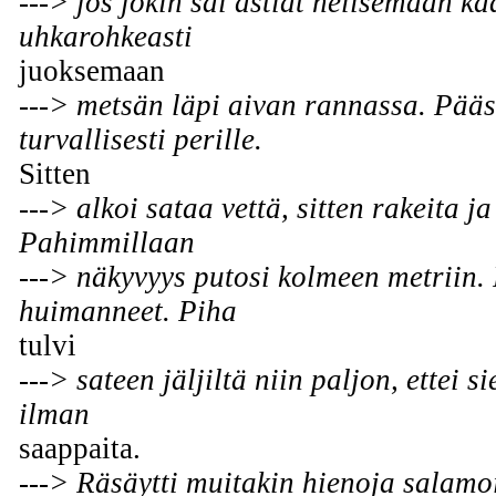
---> jos jokin sai astiat helisemään k
uhkarohkeasti
juoksemaan
---> metsän läpi aivan rannassa. Pääs
turvallisesti perille.
Sitten
---> alkoi sataa vettä, sitten rakeita ja
Pahimmillaan
---> näkyvyys putosi kolmeen metriin. 
huimanneet. Piha
tulvi
---> sateen jäljiltä niin paljon, ettei s
ilman
saappaita.
---> Räsäytti muitakin hienoja salamo