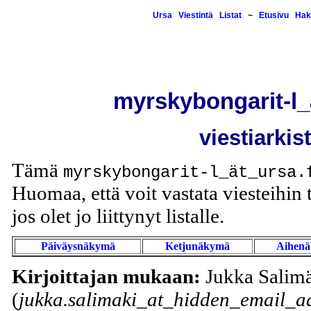
Ursa
Viestintä
Listat
~
Etusivu
Hak
myrskybongarit-l_
viestiarkis
Tämä
myrskybongarit-l_ät_ursa.
Huomaa, että voit vastata viesteihin t
jos olet jo liittynyt listalle.
Päiväysnäkymä
Ketjunäkymä
Aihen
Kirjoittajan mukaan:
Jukka Salim
(
jukka.salimaki_at_hidden_email_ad