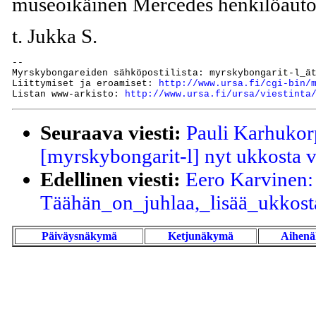
museoikäinen Mercedes henkilöauto
t. Jukka S.
--

Myrskybongareiden sähköpostilista: myrskybongarit-l_ät
Liittymiset ja eroamiset: 
http://www.ursa.fi/cgi-bin/
Listan www-arkisto: 
http://www.ursa.fi/ursa/viestinta
Seuraava viesti:
Pauli Karhukor
[myrskybongarit-l] nyt ukkosta v
Edellinen viesti:
Eero Karvinen:
Täähän_on_juhlaa,_lisää_ukkost
Päiväysnäkymä
Ketjunäkymä
Aihen