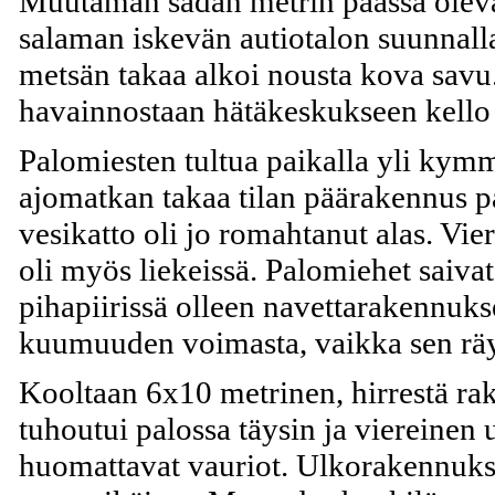
Muutaman sadan metrin päässä olevalt
salaman iskevän autiotalon suunnalla
metsän takaa alkoi nousta kova savu.
havainnostaan hätäkeskukseen kello
Palomiesten tultua paikalla yli kym
ajomatkan takaa tilan päärakennus pa
vesikatto oli jo romahtanut alas. Vi
oli myös liekeissä. Palomiehet saivat
pihapiirissä olleen navettarakennuk
kuumuuden voimasta, vaikka sen räys
Kooltaan 6x10 metrinen, hirrestä ra
tuhoutui palossa täysin ja viereinen
huomattavat vauriot. Ulkorakennuks