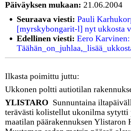
Päiväyksen mukaan:
21.06.2004
Seuraava viesti:
Pauli Karhukor
[myrskybongarit-l] nyt ukkosta v
Edellinen viesti:
Eero Karvinen:
Täähän_on_juhlaa,_lisää_ukkost
Ilkasta poimittu juttu:
Ukkonen poltti autiotilan rakennuks
YLISTARO
Sunnuntaina iltapäiväl
terävästi kolistellut ukonilma sytytti
maatilan päärakennuksen Ylistaron