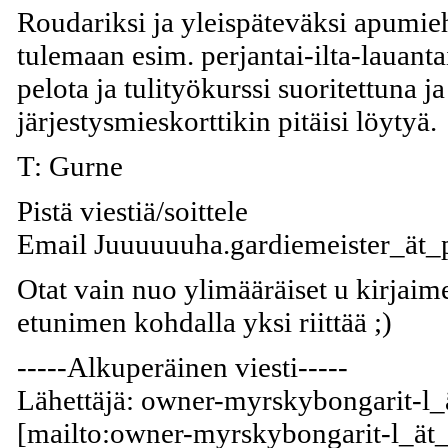
Roudariksi ja yleispäteväksi apumie
tulemaan esim. perjantai-ilta-lauanta
pelota ja tulityökurssi suoritettuna j
järjestysmieskorttikin pitäisi löytyä.
T: Gurne
Pistä viestiä/soittele
Email Juuuuuuha.gardiemeister_ät_p
Otat vain nuo ylimääräiset u kirjaime
etunimen kohdalla yksi riittää ;)
-----Alkuperäinen viesti-----
Lähettäjä: owner-myrskybongarit-l_ä
[mailto:owner-myrskybongarit-l_ät_m