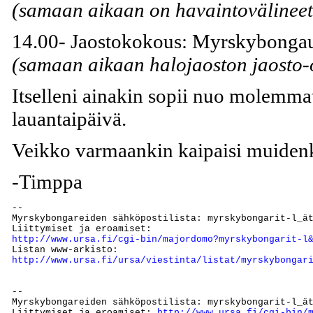
(samaan aikaan on havaintovälinee
14.00- Jaostokokous: Myrskybonga
(samaan aikaan halojaoston jaosto-
Itselleni ainakin sopii nuo molemmat
lauantaipäivä.
Veikko varmaankin kaipaisi muidenki
-Timppa
--

Myrskybongareiden sähköpostilista: myrskybongarit-l_ät
http://www.ursa.fi/cgi-bin/majordomo?myrskybongarit-l
http://www.ursa.fi/ursa/viestinta/listat/myrskybongar
--

Myrskybongareiden sähköpostilista: myrskybongarit-l_ät
Liittymiset ja eroamiset: 
http://www.ursa.fi/cgi-bin/