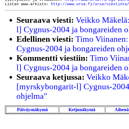
Listan www-arkisto: 
http://www.ursa.fi/ursa/viestinta
Seuraava viesti:
Veikko Mäkelä:
l] Cygnus-2004 ja bongareiden 
Edellinen viesti:
Timo Viinanen:
Cygnus-2004 ja bongareiden ohj
Kommentti viestiin:
Timo Viina
l] Cygnus-2004 ja bongareiden 
Seuraava ketjussa:
Veikko Mäke
[myrskybongarit-l] Cygnus-2004
ohjelma"
Päiväysnäkymä
Ketjunäkymä
Aihen