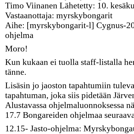
Timo Viinanen Lähetetty: 10. kesäk
Vastaanottaja: myrskybongarit
Aihe: [myrskybongarit-l] Cygnus-2
ohjelma
Moro!
Kun kukaan ei tuolla staff-listalla h
tänne.
Lisäsin jo jaoston tapahtumiin tule
tapahtuman, joka siis pidetään Järve
Alustavassa ohjelmaluonnoksessa näy
17.7 Bongareiden ohjelmaa seuraava
12.15- Jasto-ohjelma: Myrskybonga