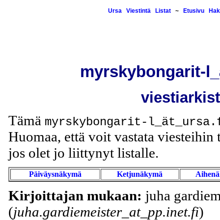
Ursa
Viestintä
Listat
~
Etusivu
Hak
myrskybongarit-l_
viestiarkis
Tämä
myrskybongarit-l_ät_ursa.
Huomaa, että voit vastata viesteihin t
jos olet jo liittynyt listalle.
Päiväysnäkymä
Ketjunäkymä
Aihen
Kirjoittajan mukaan:
juha gardiem
(
juha.gardiemeister_at_pp.inet.fi
)