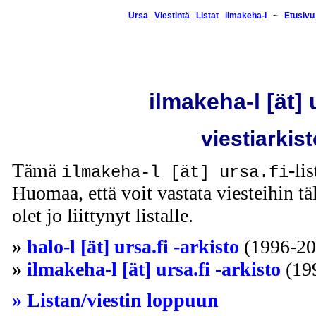
Ursa
Viestintä
Listat
ilmakeha-l
~
Etusivu
ilmakeha-l [ät] 
viestiarkist
Tämä
-li
ilmakeha-l [ät] ursa.fi
Huomaa, että voit vastata viesteihin täl
olet jo liittynyt listalle.
»
halo-l [ät] ursa.fi -arkisto
(1996-20
»
ilmakeha-l [ät] ursa.fi -arkisto
(19
» Listan/viestin loppuun