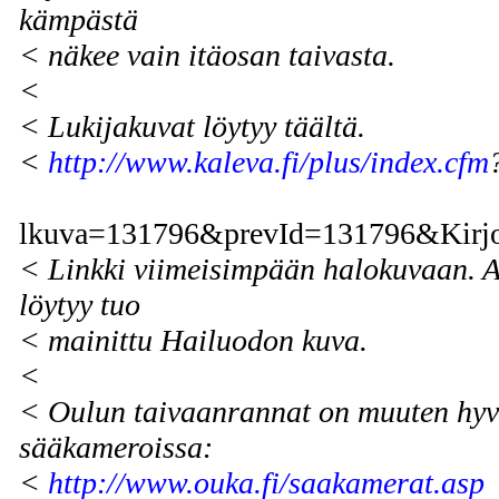
kämpästä
< näkee vain itäosan taivasta.
<
< Lukijakuvat löytyy täältä.
<
http://www.kaleva.fi/plus/index.cfm
lkuva=131796&prevId=131796&Kirjoi
< Linkki viimeisimpään halokuvaan. Al
löytyy tuo
< mainittu Hailuodon kuva.
<
< Oulun taivaanrannat on muuten hyv
sääkameroissa:
<
http://www.ouka.fi/saakamerat.asp