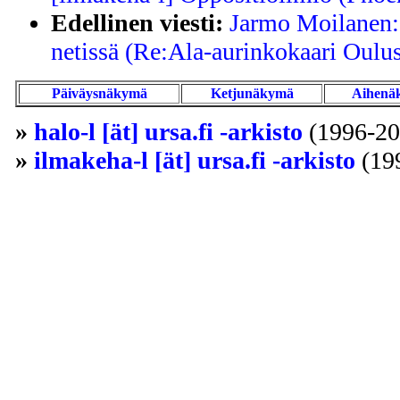
Edellinen viesti:
Jarmo Moilanen:
netissä (Re:Ala-aurinkokaari Oulus
Päiväysnäkymä
Ketjunäkymä
Aihenä
»
halo-l [ät] ursa.fi -arkisto
(1996-20
»
ilmakeha-l [ät] ursa.fi -arkisto
(19