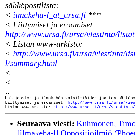
sähköpostilista:
<
ilmakeha-l_at_ursa.fi
***
< Liittymiset ja eroamiset:
http://www.ursa.fi/ursa/viestinta/lista
< Listan www-arkisto:
<
http://www.ursa.fi/ursa/viestinta/li
l/summary.html
<
<
--

Halojaoston ja ilmakehän valoilmiöiden jaoston sähköp
Liittymiset ja eroamiset: 
http://www.ursa.fi/ursa/vie
Listan www-arkisto: 
http://www.ursa.fi/ursa/viestinta
Seuraava viesti:
Kuhmonen, Timo 
[ilmakeha-l] Oppositioilmiö (Phoe