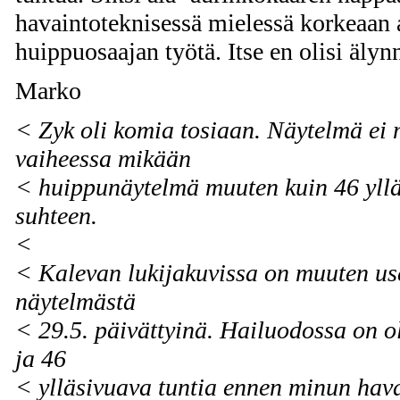
havaintoteknisessä mielessä korkeaan 
huippuosaajan työtä. Itse en olisi älyn
Marko
< Zyk oli komia tosiaan. Näytelmä ei 
vaiheessa mikään
< huippunäytelmä muuten kuin 46 yllä
suhteen.
<
< Kalevan lukijakuvissa on muuten us
näytelmästä
< 29.5. päivättyinä. Hailuodossa on o
ja 46
< ylläsivuava tuntia ennen minun hava