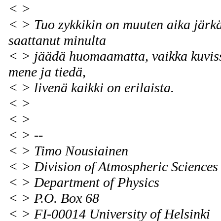
< >
< > Tuo zykkikin on muuten aika järkä
saattanut minulta
< > jäädä huomaamatta, vaikka kuviss
mene ja tiedä,
< > livenä kaikki on erilaista.
< >
< >
< > --
< > Timo Nousiainen
< > Division of Atmospheric Sciences
< > Department of Physics
< > P.O. Box 68
< > FI-00014 University of Helsinki