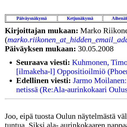
Päiväysnäkymä
Ketjunäkymä
Aihenä
Kirjoittajan mukaan:
Marko Riikon
(
marko.riikonen_at_hidden_email_add
Päiväyksen mukaan:
30.05.2008
Seuraava viesti:
Kuhmonen, Timo 
[ilmakeha-l] Oppositioilmiö (Phoe
Edellinen viesti:
Jarmo Moilanen:
netissä (Re:Ala-aurinkokaari Oulus
Joo, eipä tuosta Oulun näytelmästä vä
tuntua. Siksi ala- aurinkokaaren napp