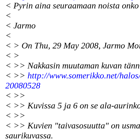
< Pyrin aina seuraamaan noista onko h
<
< Jarmo
<
< > On Thu, 29 May 2008, Jarmo Moi
< >
< >> Nakkasin muutaman kuvan tänn
< >>
http://www.somerikko.net/halos
20080528
< >>
< >> Kuvissa 5 ja 6 on se ala-aurink
< >>
< >> Kuvien "taivasosuutta" on usmatt
saurikuvassa.