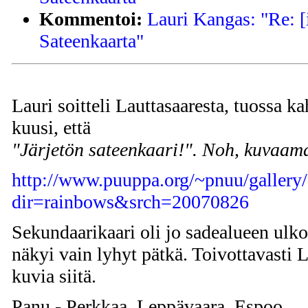
Kommentoi:
Lauri Kangas: "Re: [
Sateenkaarta"
Lauri soitteli Lauttasaaresta, tuossa 
kuusi, että
"Järjetön sateenkaari!". Noh, kuvaama
http://www.puuppa.org/~pnuu/gallery/
dir=rainbows&srch=20070826
Sekundaarikaari oli jo sadealueen ulkop
näkyi vain lyhyt pätkä. Toivottavasti L
kuvia siitä.
Panu - Perkkaa, Leppävaara, Espoo.