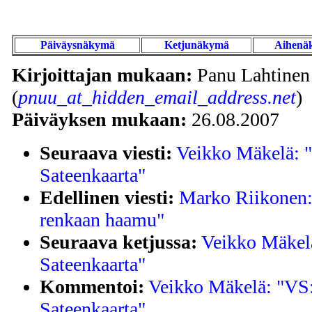
Päiväysnäkymä
Ketjunäkymä
Aihenä
Kirjoittajan mukaan:
Panu Lahtinen
(
pnuu_at_hidden_email_address.net
)
Päiväyksen mukaan:
26.08.2007
Seuraava viesti:
Veikko Mäkelä: "
Sateenkaarta"
Edellinen viesti:
Marko Riikonen: 
renkaan haamu"
Seuraava ketjussa:
Veikko Mäkelä
Sateenkaarta"
Kommentoi:
Veikko Mäkelä: "VS:
Sateenkaarta"