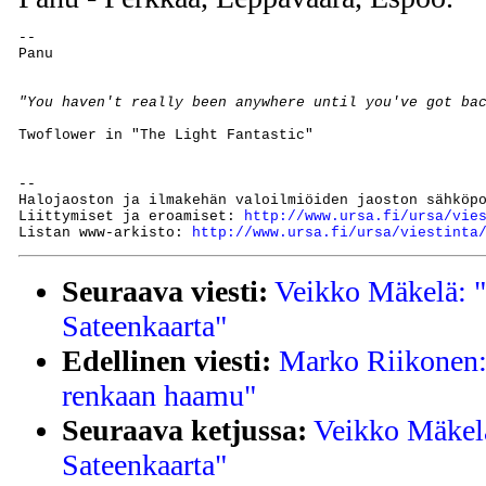
-- 

"You haven't really been anywhere until you've got ba
Twoflower in "The Light Fantastic"

--

Halojaoston ja ilmakehän valoilmiöiden jaoston sähköp
Liittymiset ja eroamiset: 
http://www.ursa.fi/ursa/vie
Listan www-arkisto: 
http://www.ursa.fi/ursa/viestinta
Seuraava viesti:
Veikko Mäkelä: "
Sateenkaarta"
Edellinen viesti:
Marko Riikonen: 
renkaan haamu"
Seuraava ketjussa:
Veikko Mäkelä
Sateenkaarta"