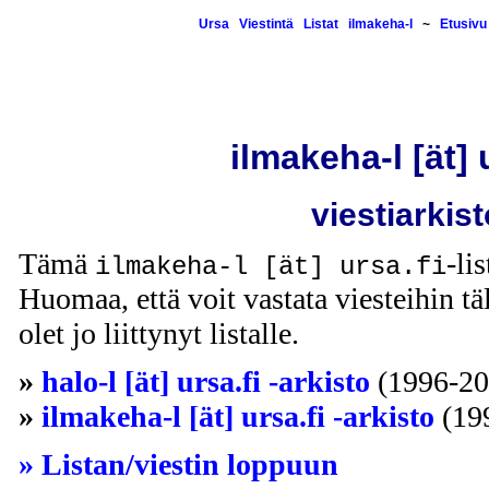
Ursa
Viestintä
Listat
ilmakeha-l
~
Etusivu
ilmakeha-l [ät] 
viestiarkist
Tämä
-li
ilmakeha-l [ät] ursa.fi
Huomaa, että voit vastata viesteihin täl
olet jo liittynyt listalle.
»
halo-l [ät] ursa.fi -arkisto
(1996-20
»
ilmakeha-l [ät] ursa.fi -arkisto
(19
» Listan/viestin loppuun