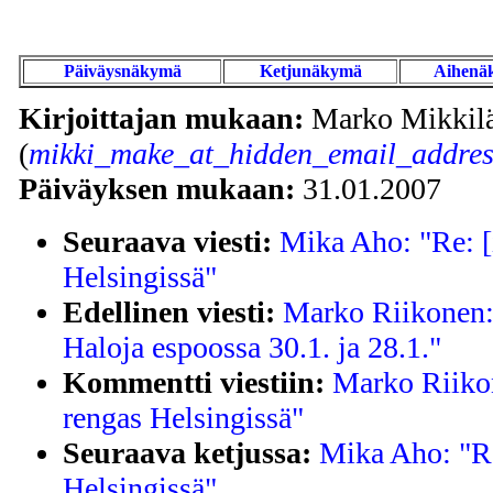
Päiväysnäkymä
Ketjunäkymä
Aihenä
Kirjoittajan mukaan:
Marko Mikkil
(
mikki_make_at_hidden_email_addres
Päiväyksen mukaan:
31.01.2007
Seuraava viesti:
Mika Aho: "Re: [
Helsingissä"
Edellinen viesti:
Marko Riikonen: 
Haloja espoossa 30.1. ja 28.1."
Kommentti viestiin:
Marko Riikon
rengas Helsingissä"
Seuraava ketjussa:
Mika Aho: "Re
Helsingissä"