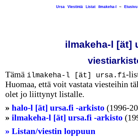
Ursa
Viestintä
Listat
ilmakeha-l
~
Etusivu
ilmakeha-l [ät] 
viestiarkist
Tämä
-li
ilmakeha-l [ät] ursa.fi
Huomaa, että voit vastata viesteihin täl
olet jo liittynyt listalle.
»
halo-l [ät] ursa.fi -arkisto
(1996-20
»
ilmakeha-l [ät] ursa.fi -arkisto
(19
» Listan/viestin loppuun