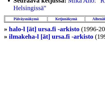
Seuraava ketjussa:
Mika Aho: "Re
Helsingissä"
Päiväysnäkymä
Ketjunäkymä
Aihenä
»
halo-l [ät] ursa.fi -arkisto
(1996-20
»
ilmakeha-l [ät] ursa.fi -arkisto
(19