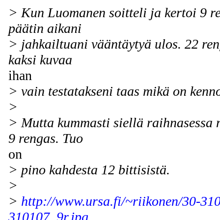
> Kun Luomanen soitteli ja kertoi 9 r
päätin aikani
> jahkailtuani vääntäytyä ulos. 22 ren
kaksi kuvaa
ihan
> vain testatakseni taas mikä on kenn
>
> Mutta kummasti siellä raihnasessa 
9 rengas. Tuo
on
> pino kahdesta 12 bittisistä.
>
>
http://www.ursa.fi/~riikonen/30-31
310107_9r.jpg