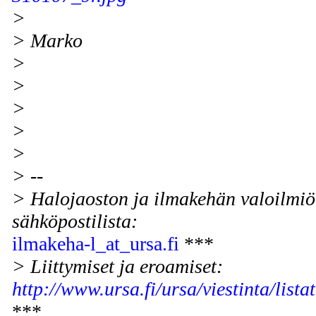
>
> Marko
>
>
>
>
>
> --
> Halojaoston ja ilmakehän valoilmiö
sähköpostilista:
ilmakeha-l_at_ursa.fi
***
> Liittymiset ja eroamiset:
http://www.ursa.fi/ursa/viestinta/lista
***