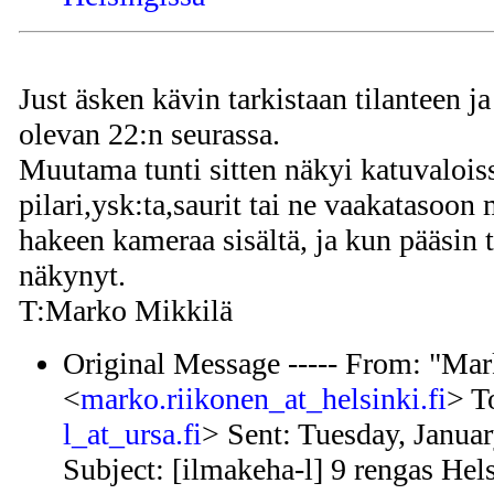
Just äsken kävin tarkistaan tilanteen ja
olevan 22:n seurassa.
Muutama tunti sitten näkyi katuvaloiss
pilari,ysk:ta,saurit tai ne vaakatasoon
hakeen kameraa sisältä, ja kun pääsin t
näkynyt.
T:Marko Mikkilä
Original Message ----- From: "Ma
<
marko.riikonen_at_helsinki.fi
> T
l_at_ursa.fi
> Sent: Tuesday, Janua
Subject: [ilmakeha-l] 9 rengas Hel