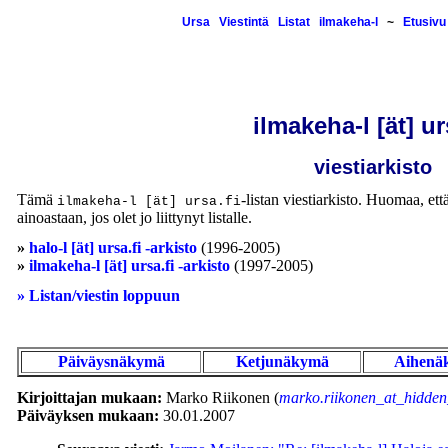
Ursa
Viestintä
Listat
ilmakeha-l
~
Etusivu
ilmakeha-l [ät] ur
viestiarkisto
Tämä
-listan viestiarkisto. Huomaa, että
ilmakeha-l [ät] ursa.fi
ainoastaan, jos olet jo liittynyt listalle.
»
halo-l [ät] ursa.fi -arkisto
(1996-2005)
»
ilmakeha-l [ät] ursa.fi -arkisto
(1997-2005)
» Listan/viestin loppuun
Päiväysnäkymä
Ketjunäkymä
Aihenä
Kirjoittajan mukaan:
Marko Riikonen (
marko.riikonen_at_hidden
Päiväyksen mukaan:
30.01.2007