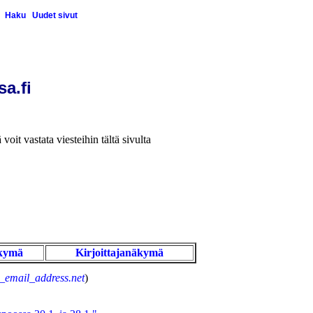
Haku
Uudet sivut
sa.fi
 voit vastata viesteihin tältä sivulta
kymä
Kirjoittajanäkymä
_email_address.net
)