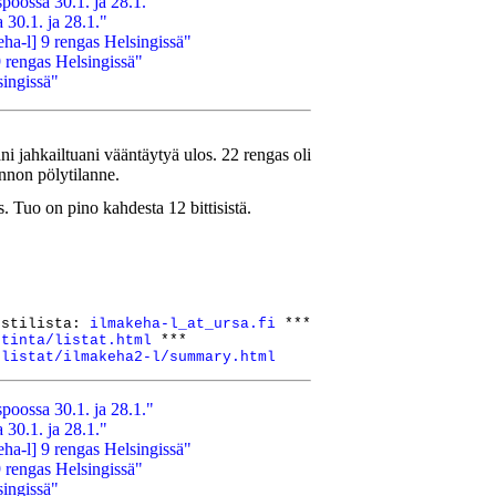
poossa 30.1. ja 28.1."
 30.1. ja 28.1."
ha-l] 9 rengas Helsingissä"
9 rengas Helsingissä"
singissä"
i jahkailtuani vääntäytyä ulos. 22 rengas oli
ennon pölytilanne.
 Tuo on pino kahdesta 12 bittisistä.
ostilista: 
ilmakeha-l_at_ursa.fi
 ***

stinta/listat.html
 ***

/listat/ilmakeha2-l/summary.html
poossa 30.1. ja 28.1."
 30.1. ja 28.1."
ha-l] 9 rengas Helsingissä"
9 rengas Helsingissä"
singissä"