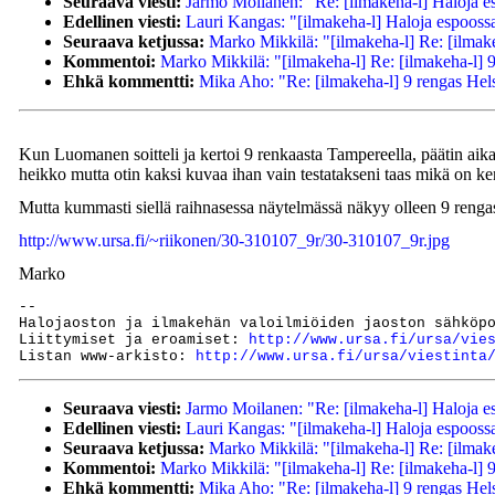
Seuraava viesti:
Jarmo Moilanen: "Re: [ilmakeha-l] Haloja es
Edellinen viesti:
Lauri Kangas: "[ilmakeha-l] Haloja espoossa
Seuraava ketjussa:
Marko Mikkilä: "[ilmakeha-l] Re: [ilmake
Kommentoi:
Marko Mikkilä: "[ilmakeha-l] Re: [ilmakeha-l] 
Ehkä kommentti:
Mika Aho: "Re: [ilmakeha-l] 9 rengas Hel
Kun Luomanen soitteli ja kertoi 9 renkaasta Tampereella, päätin aikan
heikko mutta otin kaksi kuvaa ihan vain testatakseni taas mikä on k
Mutta kummasti siellä raihnasessa näytelmässä näkyy olleen 9 rengas.
http://www.ursa.fi/~riikonen/30-310107_9r/30-310107_9r.jpg
Marko
--

Halojaoston ja ilmakehän valoilmiöiden jaoston sähköp
Liittymiset ja eroamiset: 
http://www.ursa.fi/ursa/vie
Listan www-arkisto: 
http://www.ursa.fi/ursa/viestinta
Seuraava viesti:
Jarmo Moilanen: "Re: [ilmakeha-l] Haloja es
Edellinen viesti:
Lauri Kangas: "[ilmakeha-l] Haloja espoossa
Seuraava ketjussa:
Marko Mikkilä: "[ilmakeha-l] Re: [ilmake
Kommentoi:
Marko Mikkilä: "[ilmakeha-l] Re: [ilmakeha-l] 
Ehkä kommentti:
Mika Aho: "Re: [ilmakeha-l] 9 rengas Hel