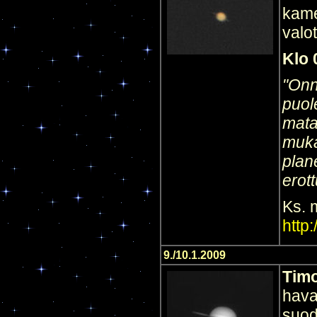
kame
valo
Klo 
"Onn
puol
matal
muka
plan
erot
Ks. 
http
9./10.1.2009
Timo
hava
suod