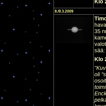
Klo 
8./9.3.2009
Timo
hava
35 n
kame
valo
sää:
Klo 
"Kuv
oli 
osoi
toim
Enck
pelk