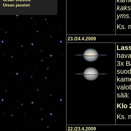
kame
Ursan jaostot
kaks
yms.
Ks.
23./24.4.2009
Las
hava
3x B
suod
kame
valo
sää:
Klo 
Ks.
22./23.4.2009