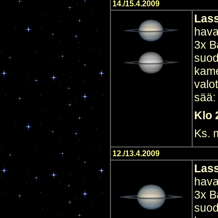
14./15.4.2009
Las
hava
3x B
suod
kame
valo
sää:
Klo 
Ks.
12./13.4.2009
Las
hava
3x B
suod