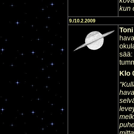
kova 
kun 
9./10.2.2009
Toni
hava
okul
sää:
tumm
Klo 
"Kul
hava
selv
levey
melk
puhe
mitta