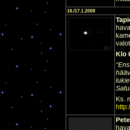
16./17.1.2009
Tapi
hava
kame
valo
Klo 
"Ens
hääv
luki
Satu
Ks. 
http
Pete
hava