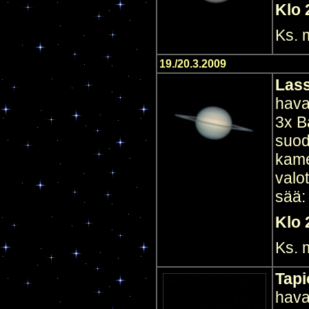
Klo 
Ks.
19./20.3.2009
Las
hava
3x B
suod
kame
valo
sää:
Klo 
Ks.
Tapi
hava