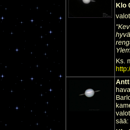
Klo 
valo
"Kev
hyvä
reng
Ylem
Ks. 
http
Antt
hava
Barl
kame
valo
sää: