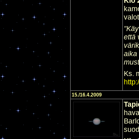
Klo 
kame
valo
"Käy
että
väri
aika
must
Ks. 
http
15./16.4.2009
Tapi
hava
Barl
suod