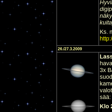
Hyvi
digi
näky
kuita
Ks. 
http
26./27.3.2009
Las
hava
3x B
suod
kame
valo
sää:
Klo 