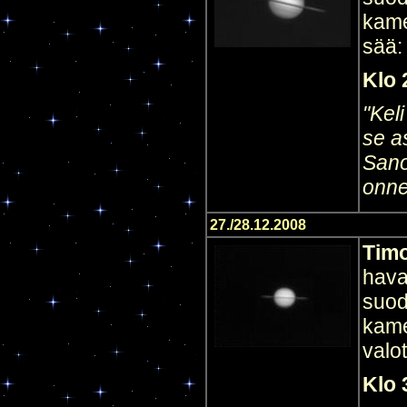
kame
sää:
Klo 
"Keli
se a
Sano
onne
27./28.12.2008
Timo
hava
suod
kam
valo
Klo 