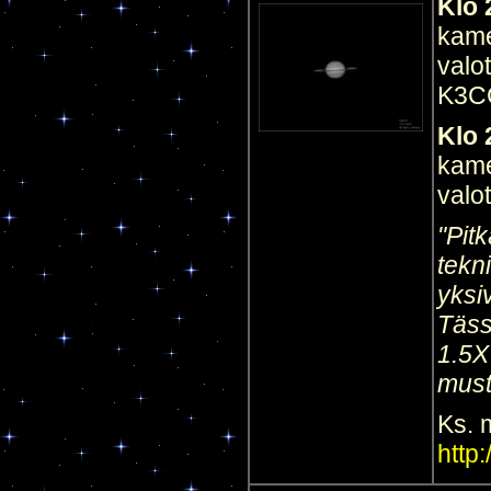
Klo 
kame
valo
K3C
Klo 
kame
valo
"Pit
tekn
yksi
Täss
1.5X
must
Ks. 
http