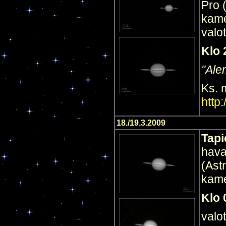
Pro 
kam
valo
Klo 
"Ale
Ks. 
http
18./19.3.2009
Tapi
hava
(Ast
kam
Klo 
valo