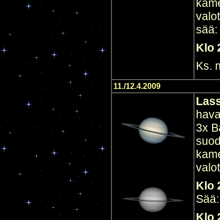
kame
valo
sää:
Klo 
Ks.
11./12.4.2009
Las
hava
3x B
suod
kame
valo
Klo 
Sää:
Klo 