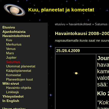
Kuu, planeetat ja komeetat
etusivu
»
havaintokohteet
»
Saturnus
Etusivu
Ajankohtaista
Havaintokausi 2008–20
Havaintokohteet
Kuu
napsauttamalla kuvia saat ne su
Merkurius
Venus
25./26.4.2009
Mars
Joun
Jupiter
Saturnus
hava
Ulommat planeetat
kame
Kääpiöplaneetat
Komeetat
valo
Planeettojen kuut
sää:
Wiki-sivut
Havainto-ohjeita
Linkkejä
Klo 
Yhteystiedot
In English
"Kok
Ursan etusivu