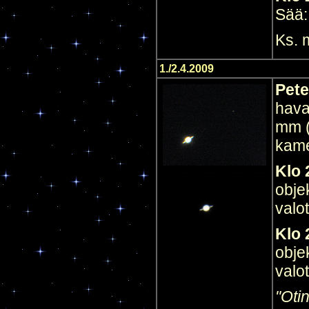
Sää:
Ks.
1./2.4.2009
Pete
hava
mm (
kame
Klo 
obje
valo
Klo 
objek
valo
"Oti