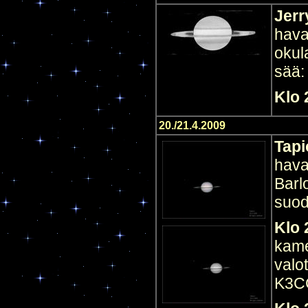
Jerr
hava
okul
sää:
Klo 
20./21.4.2009
Tapi
hava
Barl
suod
Klo 
kame
valo
K3C