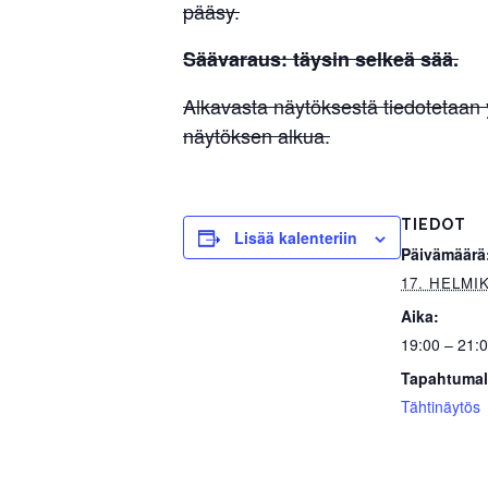
pääsy.
Säävaraus: täysin selkeä sää.
Alkavasta näytöksestä tiedotetaan
näytöksen alkua.
TIEDOT
Lisää kalenteriin
Päivämäärä
17. HELMI
Aika:
19:00 – 21:
Tapahtumal
Tähtinäytös