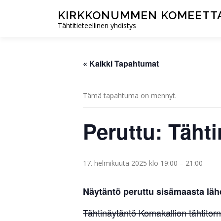
Siirry
KIRKKONUMMEN KOMEETTA
sisältöön
Tähtitieteellinen yhdistys
« Kaikki Tapahtumat
Tämä tapahtuma on mennyt.
Peruttu: Täht
17. helmikuuta 2025 klo 19:00
–
21:00
Näytäntö peruttu sisämaasta lähe
Tähtinäytäntö Komakallion tähtitor