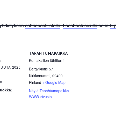
 yhdistyksen
sähköpostilistalla
,
Facebook-sivulla
sekä
X-
TAPAHTUMAPAIKKA
:
Komakallion tähtitorni
KUUTA 2025
Bergvikintie 57
Kirkkonummi
,
02400
00
Finland
+ Google Map
uokka:
Näytä Tapahtumapaikka
WWW-sivusto