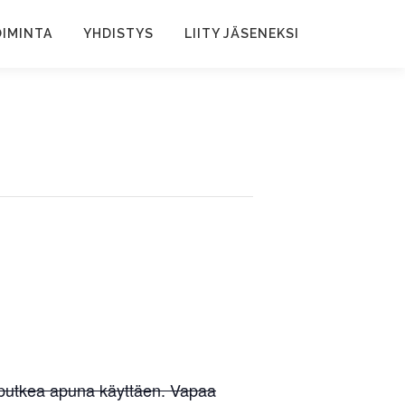
IMINTA
YHDISTYS
LIITY JÄSENEKSI
koputkea apuna käyttäen. Vapaa