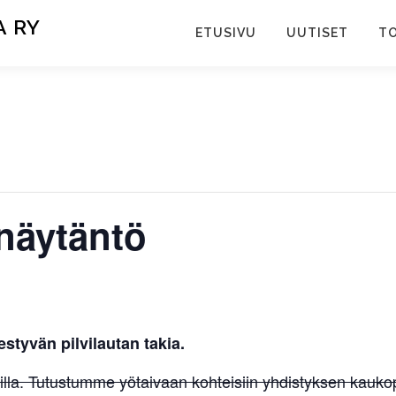
 RY
ETUSIVU
UUTISET
TO
inäytäntö
styvän pilvilautan takia.
nilla. Tutustumme yötaivaan kohteisiin yhdistyksen kau