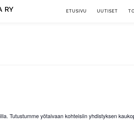
 RY
ETUSIVU
UUTISET
TO
nilla. Tutustumme yötaivaan kohteisiin yhdistyksen kau