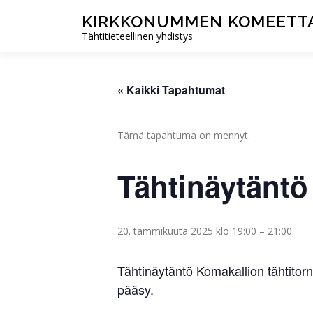
Siirry
KIRKKONUMMEN KOMEETTA
sisältöön
Tähtitieteellinen yhdistys
« Kaikki Tapahtumat
Tämä tapahtuma on mennyt.
Tähtinäytäntö
20. tammikuuta 2025 klo 19:00
–
21:00
Tähtinäytäntö Komakallion tähtitor
pääsy.