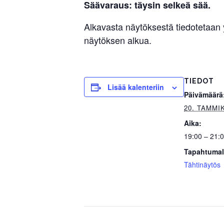
Säävaraus: täysin selkeä sää.
Alkavasta näytöksestä tiedotetaan
näytöksen alkua.
TIEDOT
Lisää kalenteriin
Päivämäärä
20. TAMMI
Aika:
19:00 – 21:
Tapahtumal
Tähtinäytös