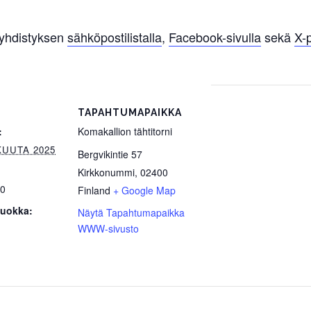
 yhdistyksen
sähköpostilistalla
,
Facebook-sivulla
sekä
X-
TAPAHTUMAPAIKKA
:
Komakallion tähtitorni
KUUTA 2025
Bergvikintie 57
Kirkkonummi
,
02400
00
Finland
+ Google Map
uokka:
Näytä Tapahtumapaikka
WWW-sivusto