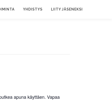
IMINTA
YHDISTYS
LIITY JÄSENEKSI
koputkea apuna käyttäen. Vapaa