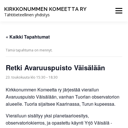
Siirry
sisältöön
KIRKKONUMMEN KOMEETTA RY
Valikko
Tähtitieteellinen yhdistys
ETUSIVU
UUTISET
TOIMINTA
« Kaikki Tapahtumat
Tämä tapahtuma on mennyt.
YHDISTYS
LIITY JÄSENEKSI
Retki Avaruuspuisto Väisälään
23. toukokuuta klo 15:30
–
18:30
Kirkkonummen Komeetta ry järjestää vierailun
Avaruuspuisto Väisälään, vanhan Tuorlan observatorion
alueelle. Tuorla sijaitsee Kaarinassa, Turun kupeessa.
Vierailuun sisältyy yksi planetaarioesitys,
observatoriokierros, ja opastettu käynti Yrjö Väisälä -