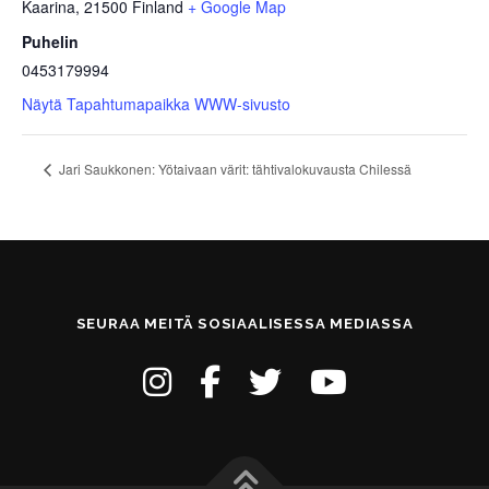
Kaarina
,
21500
Finland
+ Google Map
Puhelin
0453179994
Näytä Tapahtumapaikka WWW-sivusto
Jari Saukkonen: Yötaivaan värit: tähtivalokuvausta Chilessä
SEURAA MEITÄ SOSIAALISESSA MEDIASSA