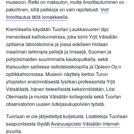
museoon. Retki on maksuton, mutta ilmoittautuminen on
pakollinen, sillä paikkoja on vain rajoitetusti.
Voit
ilmoittautua tällä lomakkeella
.
Kierroksella käydään Tuorlan Laukkavuoren läpi
menevässä kalliotunnelissa, joka toimi Yrjö Väisälän
optisena laboratoriona ja jossa edelleen hiotaan
maailman tarkimpia peilejä ja linssejä, Suomen ja
pohjoismaiden suurimmalla kaukoputkella, sekä
tilaisuuden salliessa radioteleskoopilla ja Opteon Oy:n
optiikkahiomossa. Museon näyttely kertoo Turun
yliopiston ensimmäisestä fysiikan professorista Yrjö
Väisälästä, hänen tieteellisistä keksinnöistään, Liisi
Otermasta ja muista Väisälän kollegoista sekä Tuorlan
observatorion uusien tutkijasukupolvien työstä.
Tuorlaan ei ole järjestettyä kuljetusta. Lisätietoja Tuorlaan
saapumisesta löydät
Avaruuspuisto Väisälän internet-
sivuilta
.