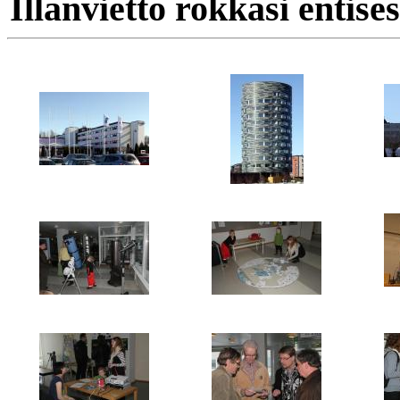
Illanvietto rokkasi entis
Klikkaa kuvia ni
Tähtip
Pinkki ja kostea yösijamme
Fukushima-kuvioitu talo
Mar
Kaukoputkia näytteillä
Asiallinen palapeli