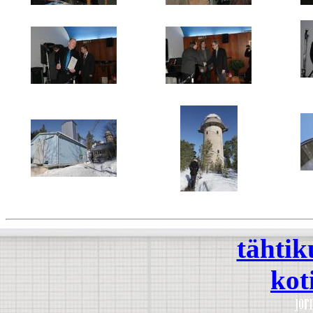
Yläkerran aktiviteettejä
Tähtiharrastuskonkarilauma
Anila
..sekä
..ja Stella Arctit jaettiin
Tapio Lahtinen ..
Ehkä
Tuorlan planetaariotalli
metrisen peilin torni
tähtik
kot