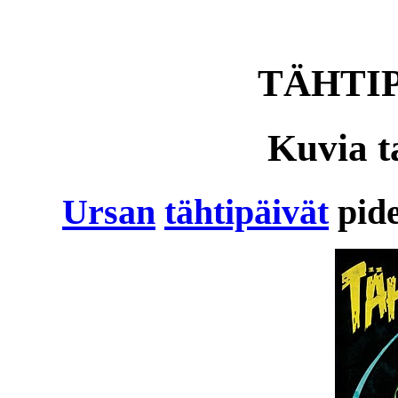
TÄHTIP
Kuvia t
Ursan
tähtipäivät
pide