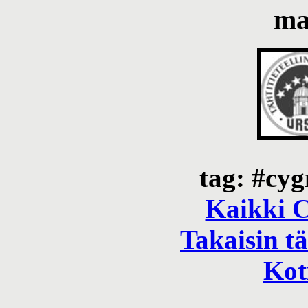
ma
tag: #cy
Kaikki 
Takaisin tä
Kot