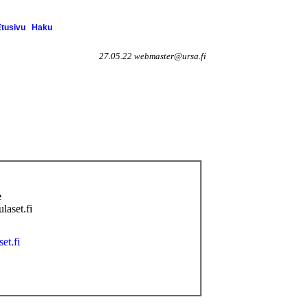
Etusivu
Haku
27.05.22 webmaster@ursa.fi
e
ulaset.fi
set.fi