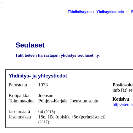
'
Tähtihdistykset
Yhdistysluettelo
~
Seulaset
Tähtitieteen harrastajain yhdistys Seulaset r.y.
Yhdistys- ja yhteystiedot
Perustettu
1973
Postiosoit
info [ät] se
Kotipaikka
Joensuu
Kotisivu
Toiminta-alue
Pohjois-Karjala, Joensuun seutu
http://seula
Jäsenmäärä
64
(2016)
Jäsenmaksu
15e, 10e (opisk), +5e (perhejäsenet)
(2017)