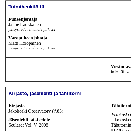
Toimihenkilöitä
Puheenjohtaja
Janne Laukkanen
yhteystiedot eivät ole julkisia
Varapuheenjohtaja
Matti Holopainen
yhteystiedot eivät ole julkisia
Viestintä
info [ät] se
Kirjasto, jäsenlehti ja tähtitorni
Kirjasto
Tähtitorn
Jakokoski Observatory (A83)
Jakokoski 
Jäsenlehti tai -tiedote
Jakokosken
Seulaset Vol. V. 2008
Tähtitornin
81220 Jak