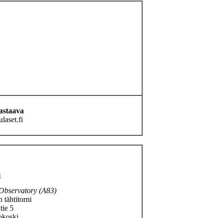
vastaava
ulaset.fi
i
Observatory (A83)
 tähtitorni
tie 5
okoski