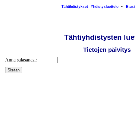
Tähtihdistykset
Yhdistysluettelo
~
Etus
Tähtiyhdistysten lue
Tietojen päivitys
Anna salasanasi: