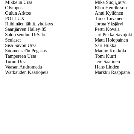
Mikkelin Ursa
Mika Suojï¿œrvi
Olympos
Riku Henriksson
Oulun Arktos
Antti Kyllönen
POLLUX
Timo Toivanen
Riihimäen tähtit. yhdistys
Jorma Yksjärvi
Saarijärven Halley-85
Pertti Kovala
Salon seudun UrSalo
Jari Pekka Savojoki
Seulaset
Matti Holopainen
Sisä-Savon Ursa
Sari Hukka
Suomenselän Pegasus
Mauno Kukkola
Tampereen Ursa
Tomi Kurri
Turun Ursa
Jere Saarinen
Vaasan Andromeda
Hans Lindén
Warkauden Kassiopeia
Markku Raappana