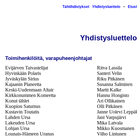
Tähtihdistykset
Yhdistysluettelo
~
Etus
Yhdistysluettelo
Toimihenkilöitä, varapuheenjohtajat
Evijärven Taivastelijat
Ritva Lassila
Hyvinkään Polaris
Santeri Velin
Jyväskylän Sirius
Riku Pitkänen
Kajaanin Planeetta
Susanna Salminen
Keski-Uudenmaan Altair
Martti Kalke
Kirkkonummen Komeetta
Hannu Hongisto
Konut tählet
Ari Ollikainen
Kuopion Saturnus
Olli Pitkänen
Kustavin Toutatis
Janne Uolevi Leppä
Lahden Ursa
Jani Varpujärvi
Lakeuden Ursa
Mika Latvala
Lohjan Ursa
Mikko Kuosmanen
Lounais-Hämeen Uranus
Vilho Lintunen