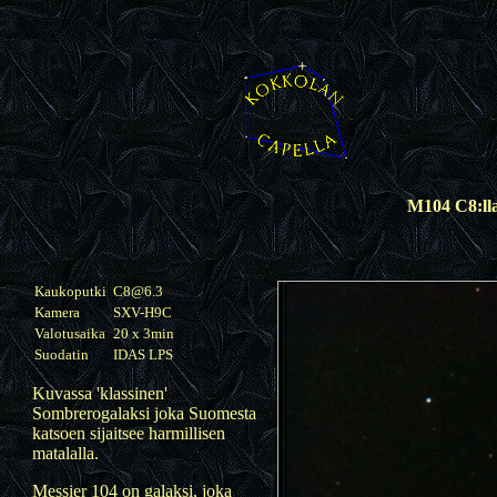
M104 C8:lla
Kaukoputki
C8@6.3
Kamera
SXV-H9C
Valotusaika
20 x 3min
Suodatin
IDAS LPS
Kuvassa 'klassinen'
Sombrerogalaksi joka Suomesta
katsoen sijaitsee harmillisen
matalalla.
Messier 104 on galaksi, joka