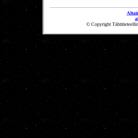
Altai
a
© Copyright Tähtitieteell