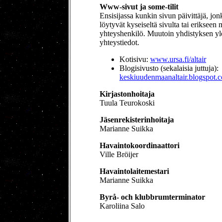
Www-sivut ja some-tilit
Ensisijassa kunkin sivun päivittäjä, jon
löytyvät kyseiseltä sivulta tai erikseen 
yhteyshenkilö. Muutoin yhdistyksen yle
yhteystiedot.
Kotisivu:
www.ursa.fi/altair
Blogisivusto (sekalaisia juttuja):
keskiuudenmaanaltair.blogspot.
Kirjastonhoitaja
Tuula Teurokoski
Jäsenrekisterinhoitaja
Marianne Suikka
Havaintokoordinaattori
Ville Bröijer
Havaintolaitemestari
Marianne Suikka
Byrå- och klubbrumterminator
Karoliina Salo