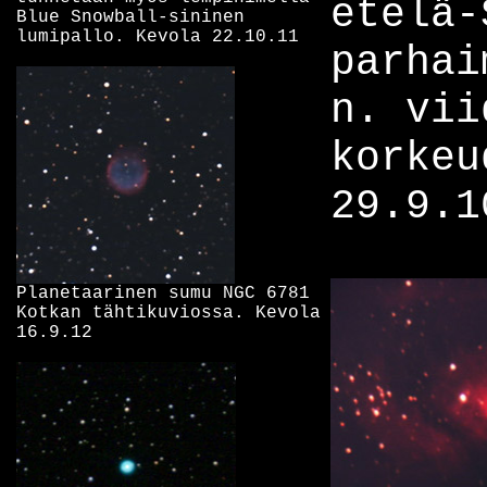
etelä-
Blue Snowball-sininen
lumipallo. Kevola 22.10.11
parhai
n. vii
korkeu
29.9.1
Planetaarinen sumu NGC 6781
Kotkan tähtikuviossa. Kevola
16.9.12