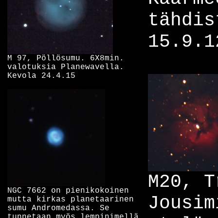
tähdis
15.9.1
M 97, Pöllösumu. 6X8min.
valotuksia Planewavella.
Kevola 24.4.15
M20, T
NGC 7662 on pienikokoinen
Jousim
mutta kirkas planetaarinen
sumu Andromedassa. Se
tunnetaan myös lempinimellä