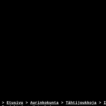
>
Etusivu
>
Aurinkokunta
>
Tähtijoukkoja
>
I