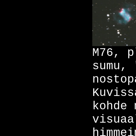
M76, p
sumu, 
nostop
Kuviss
kohde 
visuaa
himmei