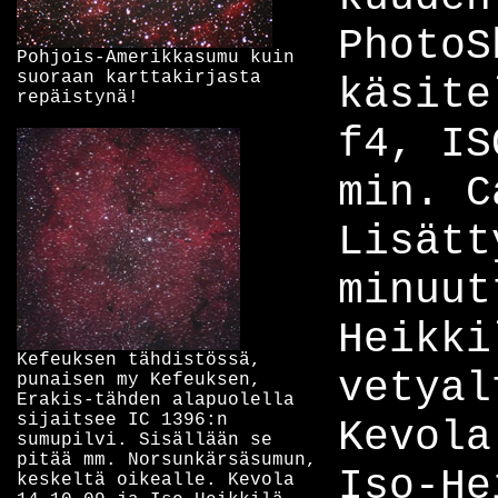
PhotoS
Pohjois-Amerikkasumu kuin
suoraan karttakirjasta
käsite
repäistynä!
f4, IS
min. C
Lisätt
minuut
Heikki
Kefeuksen tähdistössä,
vetyal
punaisen my Kefeuksen,
Erakis-tähden alapuolella
sijaitsee IC 1396:n
Kevola
sumupilvi. Sisällään se
pitää mm. Norsunkärsäsumun,
Iso-He
keskeltä oikealle. Kevola