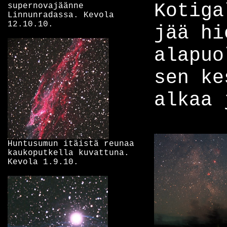
Kotiga
supernovajäänne
Linnunradassa. Kevola
12.10.10.
jää hi
alapuo
sen ke
alkaa 
Huntusumun itäistä reunaa
kaukoputkella kuvattuna.
Kevola 1.9.10.