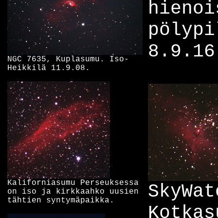
hienoi
pölypi
8.9.16
NGC 7635, Kuplasumu. Iso-
Heikkilä 11.9.08.
Kaliforniasumu Perseuksessa
SkyWat
on iso ja kirkkaahko uusien
tähtien syntymäpaikka.
Kotkas