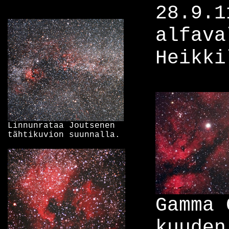
28.9.1
alfava
Heikki
Linnunrataa Joutsenen
tähtikuvion suunnalla.
Gamma 
kuuden