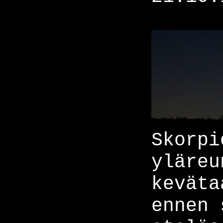
Skorpi
yläreu
keväta
ennen 