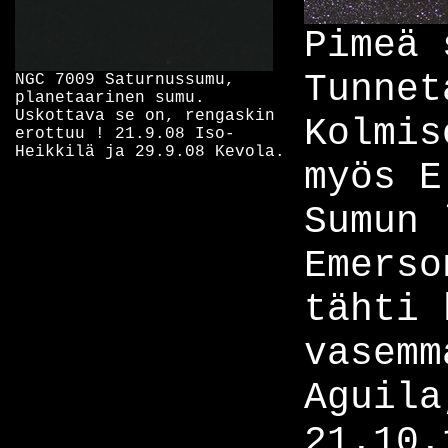
Pimeä 
Tunnet
NGC 7009 Saturnussumu,
planetaarinen sumu.
Uskottava se on, rengaskin
Kolmis
erottuu ! 21.9.08 Iso-
Heikkilä ja 29.9.08 Kevola.
myös E
Sumun 
Emerso
tähti 
vasemm
Aguila
21.10.