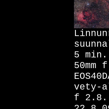
Linnun
suunna
5 min.
50mm f
EOS40D
vety-a
f 2.8.
22.8.0