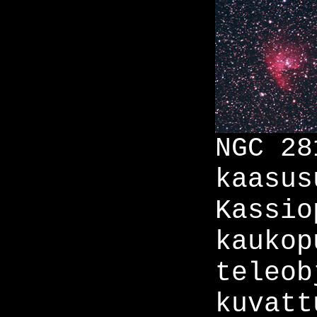
NGC 28
kaasus
Kassio
kaukop
teleob
kuvatt