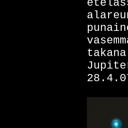
eteläs
alareu
punain
vasemm
takana
Jupite
28.4.0