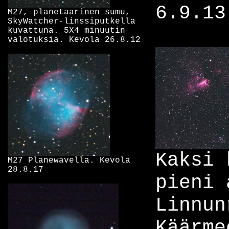
6.9.13
M27, planetaarinen sumu,
SkyWatcher-linssiputkella
kuvattuna. 5X4 minuutin
valotuksia. Kevola 26.8.12
Kaksi 
M27 Planewavella. Kevola
28.8.17
pieni 
Linnun
Käärme