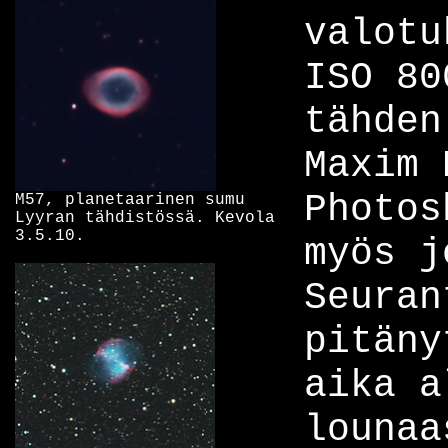
valotu
ISO 80
tähden
Maxim 
Photos
M57, planetaarinen sumu
Lyyran tähdistössä. Kevola
3.5.10.
myös j
Seuran
pitäny
aika a
lounaa