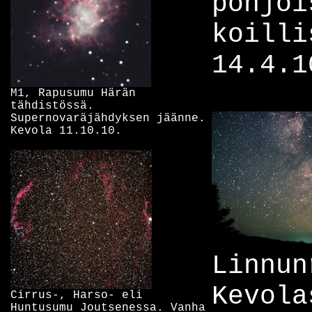
pohjoi
koilli
14.4.1
M1, Rapusumu Härän
tähdistössä.
Supernovaräjähdyksen jäänne.
Kevola 11.10.10.
Linnun
Kevola
Cirrus-, Harso- eli
Huntusumu Joutsenessa. Vanha