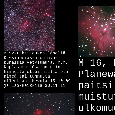
M 52-tähtijoukon lähellä
Kassiopeiassa on myös
M 16, 
punaisia vetysumuja, m.m.
Kuplasumu. Osa on niin
Planew
himmeitä ettei niillä ole
nimeä tai tunnusta
ollenkaan. Kevola 15.10.09
paitsi
ja Iso-Heikkilä 30.11.11
muistu
ulkomu