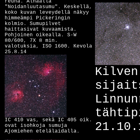
reuna. Alhaalla
"Noidanluutasumu". Keskellä,
koko kuvan leveydellä näkyy
himmeämpi Pickeringin
kolmio. Sumupilvet
haittasivat kuvaamista.
Pohjoinen oikealla. S-W
80/600, 7X 8 min.
valotuksia, ISO 1600. Kevola
25.8.14
Kilven
sijait
Linnun
tähtip
IC 410 vas, sekä IC 405 oik.
21.10.
ovat isohkoja sumuja
Ajomiehen etelälaidalla.