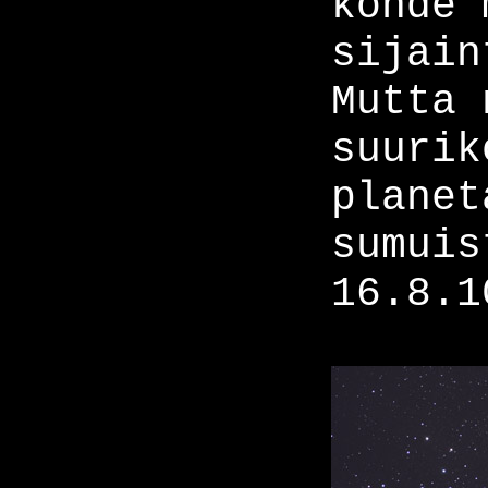
kohde 
sijain
Mutta 
suurik
planet
sumuis
16.8.1