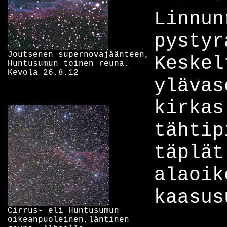
Linnun
pystyr
Joutsenen supernovajäänteen,
Keskel
Huntusumun toinen reuna.
Kevola 26.8.12
ylävas
kirkas
tähtip
täplät
alaoik
kaasus
Cirrus- eli Huntusumun
oikeanpuoleinen,läntinen