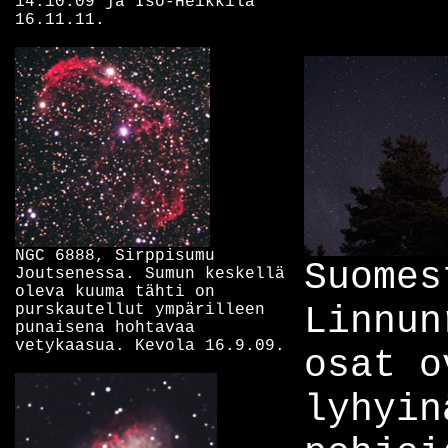
14.10.09 ja Iso-Heikkilä
16.11.11.
NGC 6888, Sirppisumu
Suomes
Joutsenessa. Sumun keskellä
oleva kuuma tähti on
Linnun
purskautellut ympärilleen
punaisena hohtavaa
vetykaasua. Kevola 16.9.09.
osat o
lyhyin