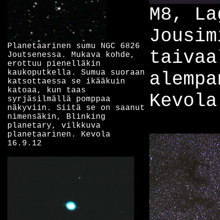
M8, La
Jousim
Planetaarinen sumu NGC 6826
taivaa
Joutsenessa. Mukava kohde,
erottuu pienelläkin
kaukoputkella. Sumua suoraan
alempa
katsottaessa se ikääkuin
katoaa, kun taas
Kevola
syrjäsilmällä pomppaa
näkyviin. Siitä se on saanut
nimensäkin, Blinking
planetary, vilkkuva
planetaarinen. Kevola
16.9.12