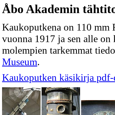
Åbo Akademin tähtit
Kaukoputkena on 110 mm Re
vuonna 1917 ja sen alle on
molempien tarkemmat tiedo
Museum
.
Kaukoputken käsikirja pdf