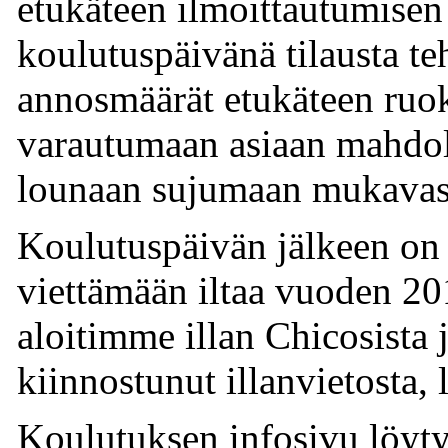
etukäteen ilmoittautumisen
koulutuspäivänä tilausta te
annosmäärät etukäteen ruok
varautumaan asiaan mahdo
lounaan sujumaan mukavasti
Koulutuspäivän jälkeen on
viettämään iltaa vuoden 20
aloitimme illan Chicosista ja
kiinnostunut illanvietosta, 
Koulutuksen infosivu löyty