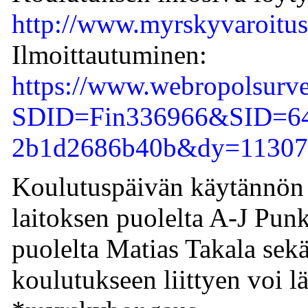
http://www.myrskyvaroitus
Ilmoittautuminen:
https://www.webropolsurve
SDID=Fin336966&SID=646
2b1d2686b40b&dy=11307
Koulutuspäivän käytännön jä
laitoksen puolelta A-J Pu
puolelta Matias Takala se
koulutukseen liittyen voi l