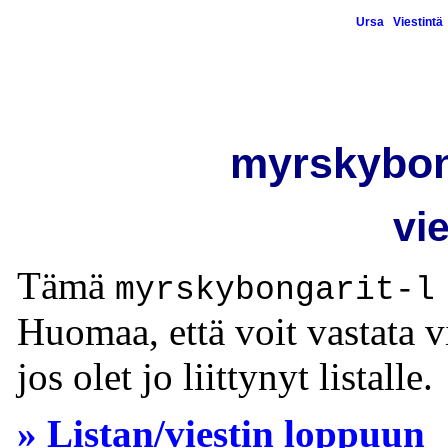
Ursa
Viestintä
myrskybonga
vi
Tämä
myrskybongarit-l
Huomaa, että voit vastata vi
jos olet jo liittynyt listalle.
» Listan/viestin loppuun