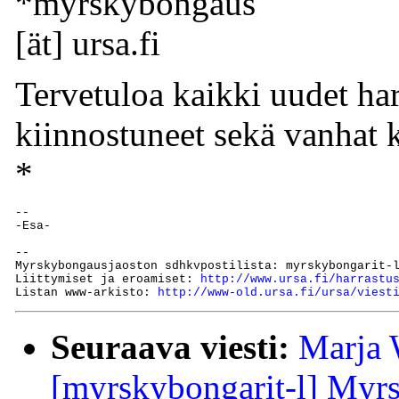
*myrskybongaus
[ät] ursa.fi
Tervetuloa kaikki uudet harr
kiinnostuneet sekä vanhat 
*
-- 

-Esa-

--

Myrskybongausjaoston sdhkvpostilista: myrskybongarit-l
Liittymiset ja eroamiset: 
http://www.ursa.fi/harrastu
Listan www-arkisto: 
http://www-old.ursa.fi/ursa/viest
Seuraava viesti:
Marja 
[myrskybongarit-l] Myr