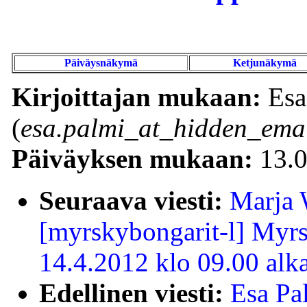
Päiväysnäkymä
Ketjunäkymä
Kirjoittajan mukaan:
Esa
(
esa.palmi_at_hidden_emai
Päiväyksen mukaan:
13.0
Seuraava viesti:
Marja 
[myrskybongarit-l] Myr
14.4.2012 klo 09.00 alk
Edellinen viesti:
Esa Pa