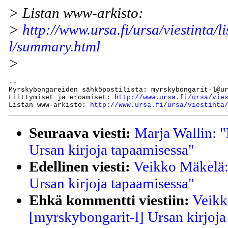
> Listan www-arkisto:
>
http://www.ursa.fi/ursa/viestinta/l
l/summary.html
>
--

Myrskybongareiden sähköpostilista: myrskybongarit-l@ur
Liittymiset ja eroamiset: 
http://www.ursa.fi/ursa/vie
Listan www-arkisto: 
http://www.ursa.fi/ursa/viestinta
Seuraava viesti:
Marja Wallin: "
Ursan kirjoja tapaamisessa"
Edellinen viesti:
Veikko Mäkelä:
Ursan kirjoja tapaamisessa"
Ehkä kommentti viestiin:
Veikk
[myrskybongarit-l] Ursan kirjoja