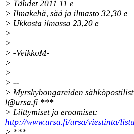
> Tähdet 2011 11 e
> Ilmakehä, sää ja ilmasto 32,30 e
> Ukkosta ilmassa 23,20 e
>
>
> -VeikkoM-
>
>
> --
> Myrskybongareiden sähköpostilist
l@ursa.fi ***
> Liittymiset ja eroamiset:
http://www.ursa.fi/ursa/viestinta/list
> ***