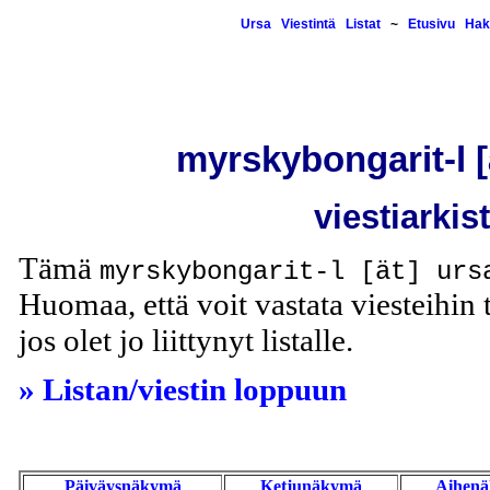
Ursa
Viestintä
Listat
~
Etusivu
Hak
myrskybongarit-l [ä
viestiarkis
Tämä
myrskybongarit-l [ät] urs
Huomaa, että voit vastata viesteihin t
jos olet jo liittynyt listalle.
» Listan/viestin loppuun
Päiväysnäkymä
Ketjunäkymä
Aihen