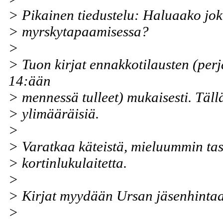
> Pikainen tiedustelu: Haluaako jok
> myrskytapaamisessa?
>
> Tuon kirjat ennakkotilausten (perj
14:ään
> mennessä tulleet) mukaisesti. Täll
> ylimääräisiä.
>
> Varatkaa käteistä, mieluummin tas
> kortinlukulaitetta.
>
> Kirjat myydään Ursan jäsenhintaa
>