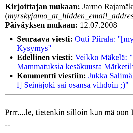
Kirjoittajan mukaan:
Jarmo Rajamäk
(
myrskyjamo_at_hidden_email_addres
Päiväyksen mukaan:
12.07.2008
Seuraava viesti:
Outi Piirala: "[m
Kysymys"
Edellinen viesti:
Veikko Mäkelä: "
Mammatuksia kesäkuusta Märketil
Kommentti viestiin:
Jukka Salimä
l] Seinäjoki sai osansa vihdoin ;)"
Prrr....le, tietenkin silloin kun mä 
--