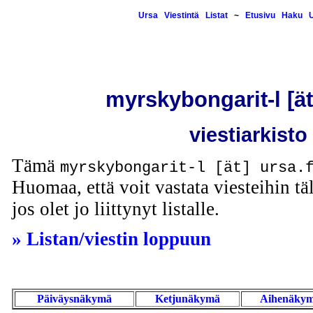
Ursa
Viestintä
Listat
~
Etusivu
Haku
U
myrskybongarit-l [ät]
viestiarkisto
Tämä
myrskybongarit-l [ät] ursa.
Huomaa, että voit vastata viesteihin täl
jos olet jo liittynyt listalle.
» Listan/viestin loppuun
Päiväysnäkymä
Ketjunäkymä
Aihenäky