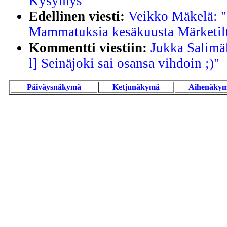
Kysymys"
Edellinen viesti:
Veikko Mäkelä: "
Mammatuksia kesäkuusta Märketil
Kommentti viestiin:
Jukka Salimä
l] Seinäjoki sai osansa vihdoin ;)"
Päiväysnäkymä
Ketjunäkymä
Aihenäky