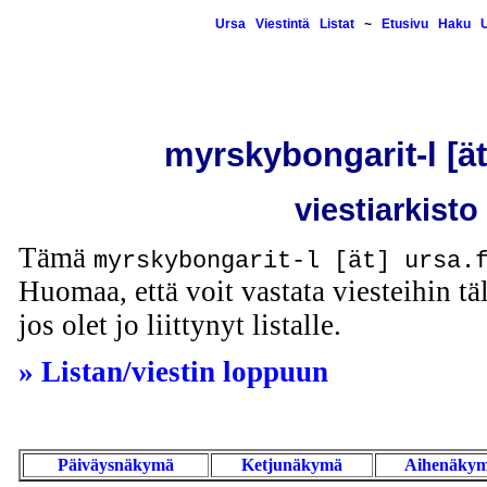
Ursa
Viestintä
Listat
~
Etusivu
Haku
U
myrskybongarit-l [ät]
viestiarkisto
Tämä
myrskybongarit-l [ät] ursa.
Huomaa, että voit vastata viesteihin täl
jos olet jo liittynyt listalle.
» Listan/viestin loppuun
Päiväysnäkymä
Ketjunäkymä
Aihenäky