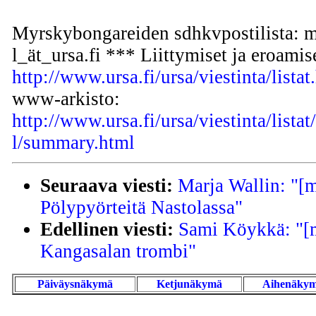
Myrskybongareiden sdhkvpostilista: 
l_ät_ursa.fi *** Liittymiset ja eroamis
http://www.ursa.fi/ursa/viestinta/listat
www-arkisto:
http://www.ursa.fi/ursa/viestinta/lista
l/summary.html
Seuraava viesti:
Marja Wallin: "[
Pölypyörteitä Nastolassa"
Edellinen viesti:
Sami Köykkä: "[m
Kangasalan trombi"
Päiväysnäkymä
Ketjunäkymä
Aihenäky