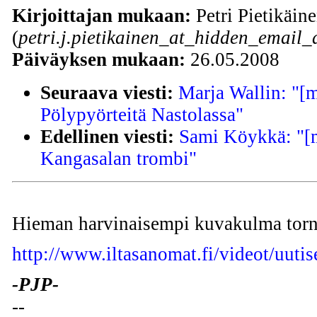
Kirjoittajan mukaan:
Petri Pietikäin
(
petri.j.pietikainen_at_hidden_email_
Päiväyksen mukaan:
26.05.2008
Seuraava viesti:
Marja Wallin: "[
Pölypyörteitä Nastolassa"
Edellinen viesti:
Sami Köykkä: "[m
Kangasalan trombi"
Hieman harvinaisempi kuvakulma torn
http://www.iltasanomat.fi/videot/uuti
-PJP-
--