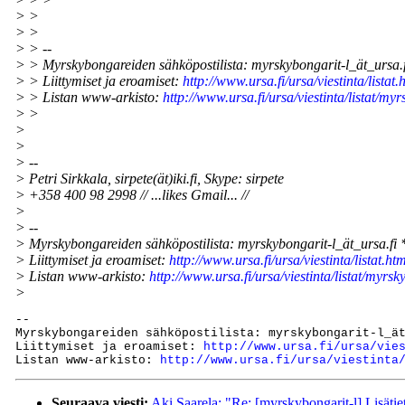
> >
> >
> > --
> > Myrskybongareiden sähköpostilista: myrskybongarit-l_ät_ursa.
> > Liittymiset ja eroamiset:
http://www.ursa.fi/ursa/viestinta/listat.
> > Listan www-arkisto:
http://www.ursa.fi/ursa/viestinta/listat/m
> >
>
>
> --
> Petri Sirkkala, sirpete(ät)iki.fi, Skype: sirpete
> +358 400 98 2998 // ...likes Gmail... //
>
> --
> Myrskybongareiden sähköpostilista: myrskybongarit-l_ät_ursa.fi 
> Liittymiset ja eroamiset:
http://www.ursa.fi/ursa/viestinta/listat.ht
> Listan www-arkisto:
http://www.ursa.fi/ursa/viestinta/listat/myr
>
--

Myrskybongareiden sähköpostilista: myrskybongarit-l_ät
Liittymiset ja eroamiset: 
http://www.ursa.fi/ursa/vie
Listan www-arkisto: 
http://www.ursa.fi/ursa/viestinta
Seuraava viesti:
Aki Saarela: "Re: [myrskybongarit-l] Lisäti