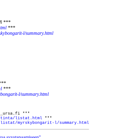
fi ***
html
***
yrskybongarit-l/summary.html
***
ml
***
skybongarit-l/summary.html
_ursa.fi ***

stinta/listat.html
 ***

/listat/myrskybongarit-l/summary.html
etoa syystapaamiseen"