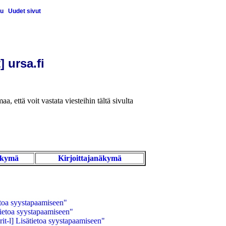
u
Uudet sivut
] ursa.fi
aa, että voit vastata viesteihin tältä sivulta
äkymä
Kirjoittajanäkymä
etoa syystapaamiseen"
tietoa syystapaamiseen"
it-l] Lisätietoa syystapaamiseen"