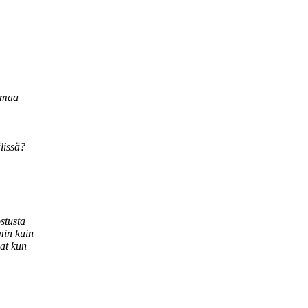
elmaa
lissä?
stusta
min kuin
lat kun