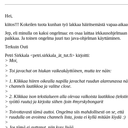
Hei,
kiitos!!! Kokeilen tuota kunhan työ lakkaa häiritsemästä vapaa-aikaa 
Jep, eli minulla on kaksi ongelmaa: en osaa laittaa irkkausohjelmaan
paikkaa. Ja toinen ongelma juuri tuo java-ohjelman käyttäminen.
Terkuin Outi
Petri Sirkkala <petri.sirkkala_ät_tut.fi> kirjoitti:
> Moi,
>
> Toi javachat on hiukan vaikeakäyttöinen, mutta tee näin:
>
> 1. Klikkaa hiiren oikealla napilla javachat ruudun alareunassa n
> channels laatikkoa ja valitse close.
>
> 2. Klikkaa ison tekstialueen alla olevaa valkoista laatikkoa (teksti
> syöttö ruutu) ja kirjoita siihen /join #myrskybongarit
>
> Toivottavasti tämä auttoi. Ongelma siis mahdollisesti on se, että
> ruudulla on avoinna channels lista, josta ei kyllä mitään löydä :)
>
> Jos tämä ei auttanut, niin kysy lisää.