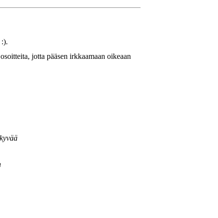
:).
 osoitteita, jotta pääsen irkkaamaan oikeaan
äkyvää
n