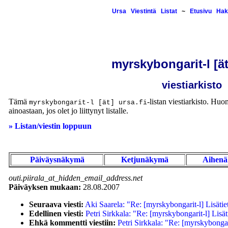
Ursa
Viestintä
Listat
~
Etusivu
Hak
myrskybongarit-l [ät
viestiarkisto
Tämä
-listan viestiarkisto. Huom
myrskybongarit-l [ät] ursa.fi
ainoastaan, jos olet jo liittynyt listalle.
» Listan/viestin loppuun
Päiväysnäkymä
Ketjunäkymä
Aihen
outi.piirala_at_hidden_email_address.net
Päiväyksen mukaan:
28.08.2007
Seuraava viesti:
Aki Saarela: "Re: [myrskybongarit-l] Lisäti
Edellinen viesti:
Petri Sirkkala: "Re: [myrskybongarit-l] Lisä
Ehkä kommentti viestiin:
Petri Sirkkala: "Re: [myrskybongar