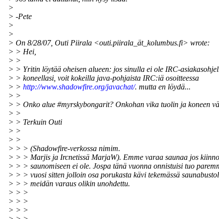
>
> -Pete
>
>
> On 8/28/07, Outi Piirala <outi.piirala_ät_kolumbus.fi> wrote:
> > Hei,
> >
> > Yritin löytää oheisen alueen: jos sinulla ei ole IRC-asiakasohj
> > koneellasi, voit kokeilla java-pohjaista IRC:iä osoitteessa
> >
http://www.shadowfire.org/javachat/
. mutta en löydä...
> >
> > Onko alue #myrskybongarit? Onkohan vika tuolin ja koneen vä
> >
> > Terkuin Outi
> >
> >
> > > (Shadowfire-verkossa nimim.
> > > Marjis ja Ircnetissä MarjaW). Emme varaa saunaa jos kiinno
> > > saunomiseen ei ole. Jospa tänä vuonna onnistuisi tuo parem
> > > vuosi sitten jolloin osa porukasta kävi tekemässä saunabusto
> > > meidän varaus olikin unohdettu.
> > >
> > >
> > >
> > >