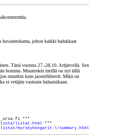
lisäkommenttia.
sa havaintokanta, johon kaikki halukkaat
aminen. Tänä vuonna 27.-28.10. Artjärvellä. Sen
etäjän homma. Muutenkin meillä on nyt tällä
ljon muutkin kuin jaostoführerit. Mikä on
a ei vetäjän vastuuta haluaisikaan.
_ursa.fi ***

stinta/listat.html
 ***

/listat/myrskybongarit-l/summary.html