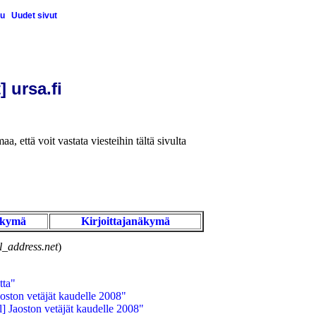
u
Uudet sivut
] ursa.fi
aa, että voit vastata viesteihin tältä sivulta
äkymä
Kirjoittajanäkymä
_address.net
)
tta"
ston vetäjät kaudelle 2008"
 Jaoston vetäjät kaudelle 2008"