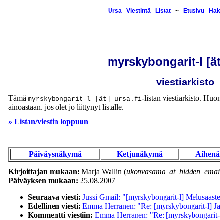
Ursa
Viestintä
Listat
~
Etusivu
Hak
myrskybongarit-l [ät
viestiarkisto
Tämä
-listan viestiarkisto. Huom
myrskybongarit-l [ät] ursa.fi
ainoastaan, jos olet jo liittynyt listalle.
» Listan/viestin loppuun
Päiväysnäkymä
Ketjunäkymä
Aihen
Kirjoittajan mukaan:
Marja Wallin (
ukonvasama_at_hidden_email
Päiväyksen mukaan:
25.08.2007
Seuraava viesti:
Jussi Gmail: "[myrskybongarit-l] Melusaaste
Edellinen viesti:
Emma Herranen: "Re: [myrskybongarit-l] Jao
Kommentti viestiin:
Emma Herranen: "Re: [myrskybongarit-l]