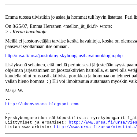
Emma tuossa tiivistikin jo asiaa ja hommat tuli hyvin listattua. Pari 
On 8/25/07, Emma Herranen <mellon_ät_iki.fi> wrote:
> - Kerää havaintoja
Meillä ei jaostonvetäjän tarvitse kerätä havaintoja, koska on olemas
pääsevät syöttämään itse omiaan.
http://ursa.fi/ursa/jaostot/myrskybongaus/havainnot/login.php
Lisäyksenä sellainen, että meillä perinteisesti järjestetään syystapa
ohjelman järjestäminen on jaostoaktiivien hartioilla, ei tarvi olla v
kaudella ollut runsaasti aktiivista porukkaa ja hommaa on tehneet pa
vallan hieno homma. :-) Eli voi ilmoittautua auttamaan myöskin vaikk
Marja W.
http://ukonvasama.blogspot.com
--

Myrskybongareiden sähköpostilista: myrskybongarit-l_ät
Liittymiset ja eroamiset: 
http://www.ursa.fi/ursa/vie
Listan www-arkisto: 
http://www.ursa.fi/ursa/viestinta