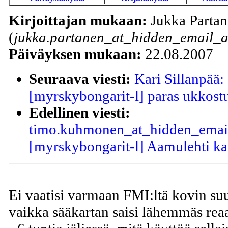
Kirjoittajan mukaan:
Jukka Parta
(
jukka.partanen_at_hidden_email_a
Päiväyksen mukaan:
22.08.2007
Seuraava viesti:
Kari Sillanpää: 
[myrskybongarit-l] paras ukkost
Edellinen viesti:
timo.kuhmonen_at_hidden_email
[myrskybongarit-l] Aamulehti kai
Ei vaatisi varmaan FMI:ltä kovin suu
vaikka sääkartan saisi lähemmäs reaal