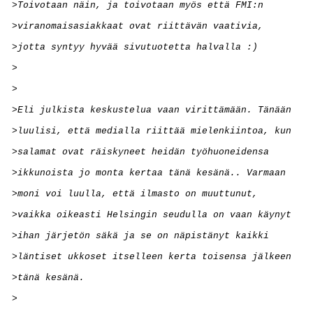
>Toivotaan näin, ja toivotaan myös että FMI:n 
>viranomaisasiakkaat ovat riittävän vaativia, 
>jotta syntyy hyvää sivutuotetta halvalla :)
>
>
>Eli julkista keskustelua vaan virittämään. Tänään 
>luulisi, että medialla riittää mielenkiintoa, kun 
>salamat ovat räiskyneet heidän työhuoneidensa 
>ikkunoista jo monta kertaa tänä kesänä.. Varmaan 
>moni voi luulla, että ilmasto on muuttunut, 
>vaikka oikeasti Helsingin seudulla on vaan käynyt 
>ihan järjetön säkä ja se on näpistänyt kaikki 
>läntiset ukkoset itselleen kerta toisensa jälkeen 
>tänä kesänä.
>