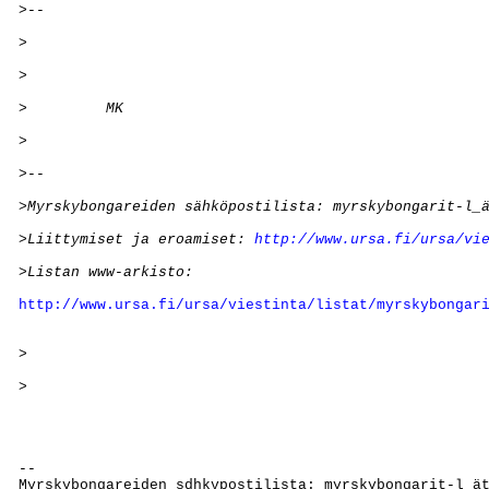
>-- 
>
>
>         MK
>
>--
>Myrskybongareiden sähköpostilista: myrskybongarit-l_
>Liittymiset ja eroamiset: 
http://www.ursa.fi/ursa/vi
>Listan www-arkisto:
http://www.ursa.fi/ursa/viestinta/listat/myrskybongar
>
>
--

Myrskybongareiden sdhkvpostilista: myrskybongarit-l_ät