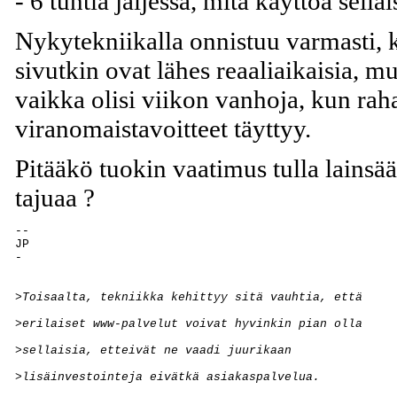
- 6 tuntia jäljessä, mitä käyttöä sellai
Nykytekniikalla onnistuu varmasti, 
sivutkin ovat lähes reaaliaikaisia, mut
vaikka olisi viikon vanhoja, kun raha
viranomaistavoitteet täyttyy.
Pitääkö tuokin vaatimus tulla lainsää
tajuaa ?
-- 

JP

>Toisaalta, tekniikka kehittyy sitä vauhtia, että 
>erilaiset www-palvelut voivat hyvinkin pian olla 
>sellaisia, etteivät ne vaadi juurikaan 
>lisäinvestointeja eivätkä asiakaspalvelua. 