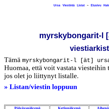
Ursa
Viestintä
Listat
~
Etusivu
Hak
myrskybongarit-l [ä
viestiarkis
Tämä
myrskybongarit-l [ät] urs
Huomaa, että voit vastata viesteihin t
jos olet jo liittynyt listalle.
» Listan/viestin loppuun
Päiväysnäkymä
Ketjunäkymä
Aihen