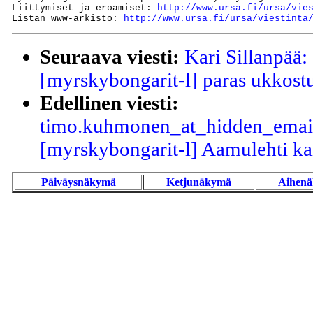
Liittymiset ja eroamiset: 
http://www.ursa.fi/ursa/vie
Listan www-arkisto: 
http://www.ursa.fi/ursa/viestinta
Seuraava viesti:
Kari Sillanpää: 
[myrskybongarit-l] paras ukkost
Edellinen viesti:
timo.kuhmonen_at_hidden_email
[myrskybongarit-l] Aamulehti kai
Päiväysnäkymä
Ketjunäkymä
Aihen