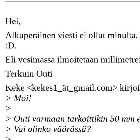
Hei,
Alkuperäinen viesti ei ollut minulta,
:D.
Eli vesimassa ilmoitetaan millimetrein
Terkuin Outi
Keke <kekes1_ät_gmail.com> kirjoit
> Moi!
>
> Outi varmaan tarkoittikin 50 mm 
> Vai olinko väärässä?
>