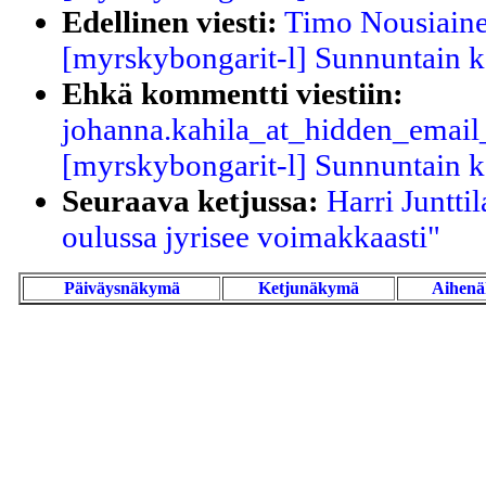
Edellinen viesti:
Timo Nousiaine
[myrskybongarit-l] Sunnuntain ko
Ehkä kommentti viestiin:
johanna.kahila_at_hidden_email_
[myrskybongarit-l] Sunnuntain ko
Seuraava ketjussa:
Harri Juntti
oulussa jyrisee voimakkaasti"
Päiväysnäkymä
Ketjunäkymä
Aihen