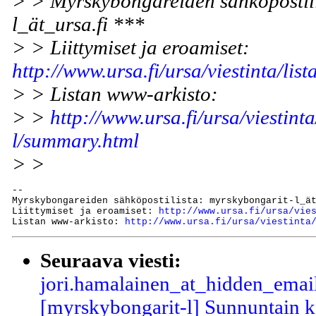
> > Myrskybongareiden sähköpostili
l_ät_ursa.fi ***
> > Liittymiset ja eroamiset:
http://www.ursa.fi/ursa/viestinta/list
> > Listan www-arkisto:
> >
http://www.ursa.fi/ursa/viestint
l/summary.html
> >
--

Myrskybongareiden sähköpostilista: myrskybongarit-l_ät
Liittymiset ja eroamiset: 
http://www.ursa.fi/ursa/vie
Listan www-arkisto: 
http://www.ursa.fi/ursa/viestinta
Seuraava viesti:
jori.hamalainen_at_hidden_email
[myrskybongarit-l] Sunnuntain ko