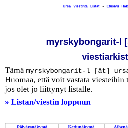
Ursa
Viestintä
Listat
~
Etusivu
Hak
myrskybongarit-l [ä
viestiarkis
Tämä
myrskybongarit-l [ät] urs
Huomaa, että voit vastata viesteihin t
jos olet jo liittynyt listalle.
» Listan/viestin loppuun
Päiväysnäkymä
Ketjunäkymä
Aihen