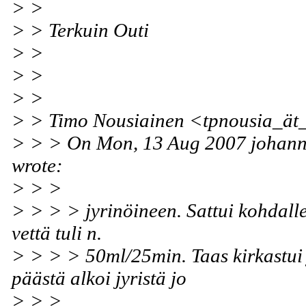
> >
> > Terkuin Outi
> >
> >
> >
> > Timo Nousiainen <tpnousia_ät_cc.
> > > On Mon, 13 Aug 2007 johanna
wrote:
> > >
> > > > jyrinöineen. Sattui kohdalle
vettä tuli n.
> > > > 50ml/25min. Taas kirkastui 
päästä alkoi jyristä jo
> > >