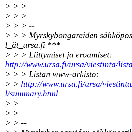
> > >
> > >
> > > --
> > > Myrskybongareiden sähköposti
l_ät_ursa.fi ***
> > > Liittymiset ja eroamiset:
http://www.ursa.fi/ursa/viestinta/list
> > > Listan www-arkisto:
> >
http://www.ursa.fi/ursa/viestint
l/summary.html
> >
> >
> > --