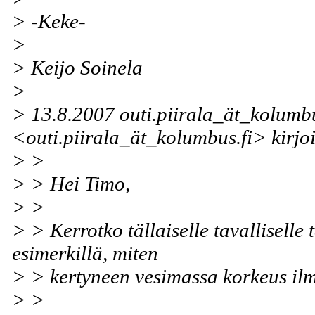
> -Keke-
>
> Keijo Soinela
>
> 13.8.2007 outi.piirala_ät_kolumbu
<outi.piirala_ät_kolumbus.fi> kirjoi
> >
> > Hei Timo,
> >
> > Kerrotko tällaiselle tavalliselle 
esimerkillä, miten
> > kertyneen vesimassa korkeus il
> >