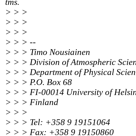
tms.
> > >
> > >
> > >
> > > --
> > > Timo Nousiainen
> > > Division of Atmospheric Scie
> > > Department of Physical Scien
> > > P.O. Box 68
> > > FI-00014 University of Helsi
> > > Finland
> > >
> > > Tel: +358 9 19151064
> > > Fax: +358 9 19150860