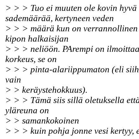
> > > Tuo ei muuten ole kovin hyvä 
sademäärää, kertyneen veden
> > > määrä kun on verrannollinen 
kipon halkaisijan
> > > neliöön. PArempi on ilmoitta
korkeus, se on
> > > pinta-alariippumaton (eli si
vain
> > keräystehokkuus).
> > > Tämä siis sillä oletuksella et
yläreuna on
> > samankokoinen
> > > kuin pohja jonne vesi kertyy, 