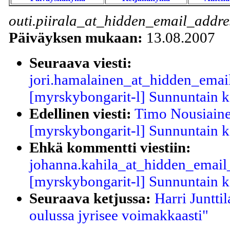
outi.piirala_at_hidden_email_addre
Päiväyksen mukaan:
13.08.2007
Seuraava viesti:
jori.hamalainen_at_hidden_email
[myrskybongarit-l] Sunnuntain ko
Edellinen viesti:
Timo Nousiaine
[myrskybongarit-l] Sunnuntain ko
Ehkä kommentti viestiin:
johanna.kahila_at_hidden_email_
[myrskybongarit-l] Sunnuntain ko
Seuraava ketjussa:
Harri Juntti
oulussa jyrisee voimakkaasti"